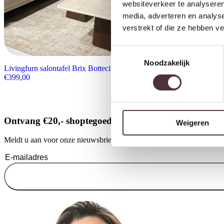
websiteverkeer te analyseren
media, adverteren en analys
verstrekt of die ze hebben v
Toestemmingsselectie
Noodzakelijk
Livingfurn salontafel Brix Bottecino 75cm
€
399,00
Ontvang €20,- shoptegoed
Weigeren
Meldt u aan voor onze nieuwsbrief en ontvang €20,- shoptegoed voor u