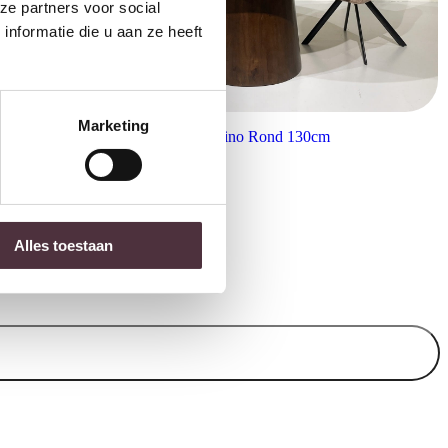
ze partners voor social
nformatie die u aan ze heeft
Marketing
Livingfurn eettafel Brix Bottecino Rond 130cm
€
1.249,00
Alles toestaan
 items).