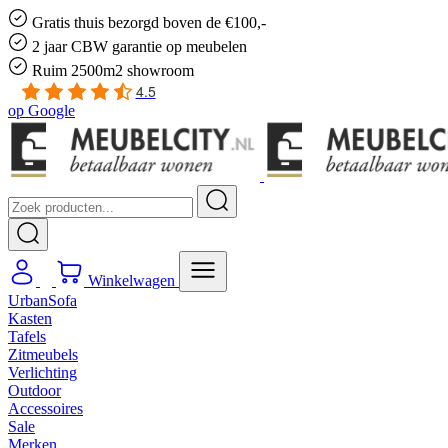
Gratis
thuis bezorgd boven de €100,-
2 jaar CBW
garantie
op meubelen
Ruim
2500m2 showroom
4.5
op
Google
Winkelwagen
UrbanSofa
Kasten
Tafels
Zitmeubels
Verlichting
Outdoor
Accessoires
Sale
Merken