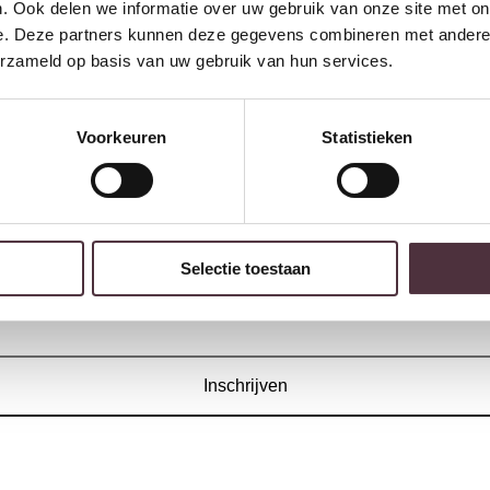
. Ook delen we informatie over uw gebruik van onze site met on
e. Deze partners kunnen deze gegevens combineren met andere i
erzameld op basis van uw gebruik van hun services.
Voorkeuren
Statistieken
Livingfurn salontafel Brix Bottecino Oval 120cm
€
599,00
Selectie toestaan
w volgende bestelling van minimaal €200,- (niet geldig op afgeprijsde
Inschrijven