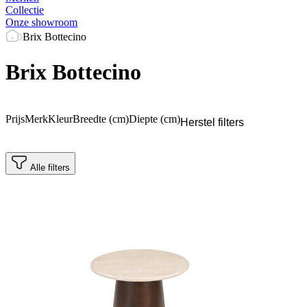
Collectie
Onze showroom
Brix Bottecino
Brix Bottecino
Prijs
Merk
Kleur
Breedte (cm)
Diepte (cm)
Herstel filters
Alle filters