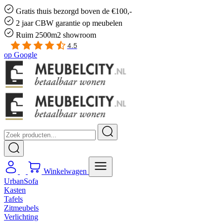
Gratis
thuis bezorgd boven de €100,-
2 jaar CBW
garantie
op meubelen
Ruim
2500m2 showroom
4.5
op
Google
Winkelwagen
UrbanSofa
Kasten
Tafels
Zitmeubels
Verlichting