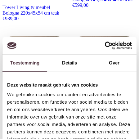
€
599,00
Tower Living tv meubel
Bologna 220x45x54 cm teak
€
939,00
Toestemming
Details
Over
Deze website maakt gebruik van cookies
We gebruiken cookies om content en advertenties te
personaliseren, om functies voor social media te bieden
Tower Living tv meubel Venetie
Tower Living tv meubel Venetie
en om ons websiteverkeer te analyseren. Ook delen we
140x45x37 cm oud teak
180x45x37 cm oud teak
informatie over uw gebruik van onze site met onze
€
599,00
€
759,00
partners voor social media, adverteren en analyse. Deze
partners kunnen deze gegevens combineren met andere