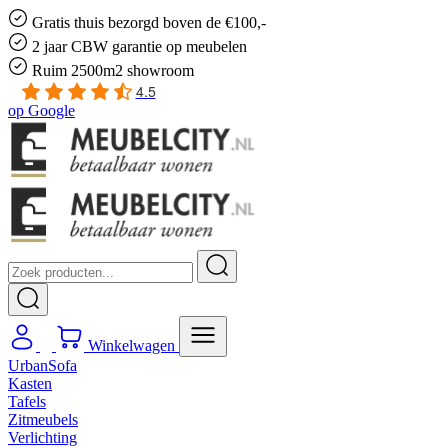
Gratis
thuis bezorgd boven de €100,-
2 jaar CBW
garantie
op meubelen
Ruim
2500m2 showroom
4.5
op
Google
Winkelwagen
UrbanSofa
Kasten
Tafels
Zitmeubels
Verlichting