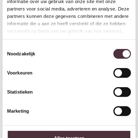
informatie over uw gebruik van onze site met onze
partners voor social media, adverteren en analyse. Deze
Tower Living dressoir Bologna
Tower Living dressoir Bologna
partners kunnen deze gegevens combineren met andere
160x50x90 cm teak
200x50x90 cm teak
€
899,00
informatie die u aan ze heeft verstrekt of die ze hebben
€
1.159,00
verzameld op basis van uw gebruik van hun services.
Toestemmingsselectie
Noodzakelijk
Voorkeuren
Statistieken
Tower Living dressoir Amanda
Tower Living dressoir Amanda
200x50x90 cm grenen
160x50x90 cm grenen
Marketing
€
1.349,00
€
1.229,00