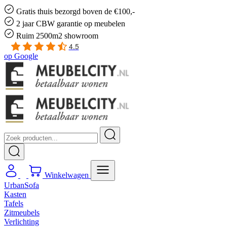
Gratis
thuis bezorgd boven de €100,-
2 jaar CBW
garantie
op meubelen
Ruim
2500m2 showroom
4.5
op
Google
Winkelwagen
UrbanSofa
Kasten
Tafels
Zitmeubels
Verlichting