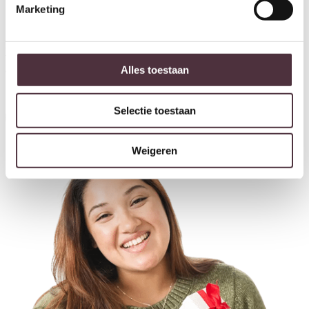
Marketing
Ontvang €20,- shoptegoed
Meldt u aan voor onze nieuwsbrief en ontvang €20,- shoptegoed
voor uw volgende bestelling van minimaal €200,- (niet geldig op
afgeprijsde items).
Alles toestaan
Selectie toestaan
Inschrijven
Weigeren