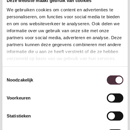
Deze website maakt gebruik van cookies
We gebruiken cookies om content en advertenties te
personaliseren, om functies voor social media te bieden
en om ons websiteverkeer te analyseren. Ook delen we
Livingfurn outdoor eettafel
Livingfurn outdoor eettafel
informatie over uw gebruik van onze site met onze
Lugano 240cm
Lugano 180cm
partners voor social media, adverteren en analyse. Deze
€
899,00
€
799,00
partners kunnen deze gegevens combineren met andere
informatie die u aan ze heeft verstrekt of die ze hebben
verzameld op basis van uw gebruik van hun services.
Toestemmingsselectie
Noodzakelijk
Voorkeuren
Livingfurn outdoor eettafel
Livingfurn outdoor eettafel
Cindo 150cm
Cindo 120cm
€
899,00
€
599,00
Statistieken