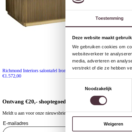
Toestemming
Deze website maakt gebruik
We gebruiken cookies om cont
websiteverkeer te analyseren
media, adverteren en analys
verstrekt of die ze hebben v
Richmond Interiors salontafel Ironville 140x80x40 cm marmer
€
1.572,00
Toestemmingsselectie
Noodzakelijk
Ontvang €20,- shoptegoed
Meldt u aan voor onze nieuwsbrief en ontvang €20,- shoptegoed voor u
Weigeren