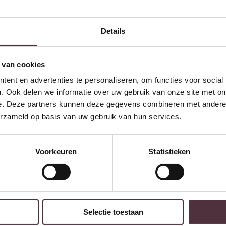
Details
 van cookies
ent en advertenties te personaliseren, om functies voor social
. Ook delen we informatie over uw gebruik van onze site met on
e. Deze partners kunnen deze gegevens combineren met andere i
erzameld op basis van uw gebruik van hun services.
Tower Living salontafel Rivello 80x80x45 cm mangohout
€
509,00
Voorkeuren
Statistieken
w volgende bestelling van minimaal €200,- (niet geldig op afgeprijsde
Selectie toestaan