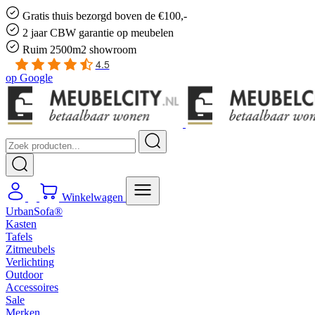
Gratis
thuis bezorgd boven de €100,-
2 jaar CBW
garantie
op meubelen
Ruim
2500m2 showroom
4.5
op
Google
Winkelwagen
UrbanSofa®
Kasten
Tafels
Zitmeubels
Verlichting
Outdoor
Accessoires
Sale
Merken