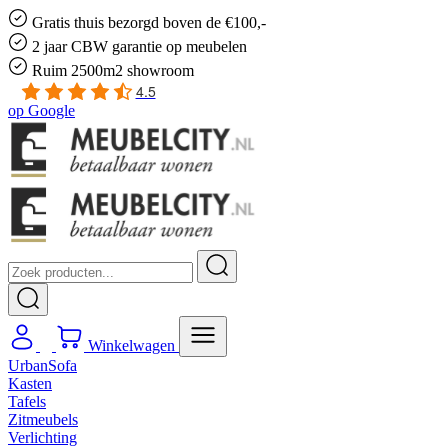
Gratis
thuis bezorgd boven de €100,-
2 jaar CBW
garantie
op meubelen
Ruim
2500m2 showroom
4.5
op
Google
Winkelwagen
UrbanSofa
Kasten
Tafels
Zitmeubels
Verlichting