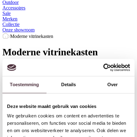
Outdoor
Accessoires
Sale
Merken
Collectie
Onze showroom
Moderne vitrinekasten
Moderne vitrinekasten
Prijs
Merk
Kleur
Breedte (cm)
Diepte (cm)
Toestemming
Details
Over
Herstel filters
Deze website maakt gebruik van cookies
Alle filters
We gebruiken cookies om content en advertenties te
personaliseren, om functies voor social media te bieden
en om ons websiteverkeer te analyseren. Ook delen we