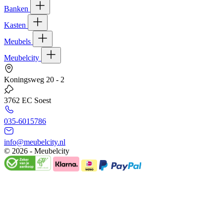
Banken
Kasten
Meubels
Meubelcity
Koningsweg 20 - 2
3762 EC Soest
035-6015786
info@meubelcity.nl
© 2026 - Meubelcity
Gratis shoptegoed ontvangen?
Schrijf u hier in voor onze nieuwsbrief en ontvang €20,- shoptegoed