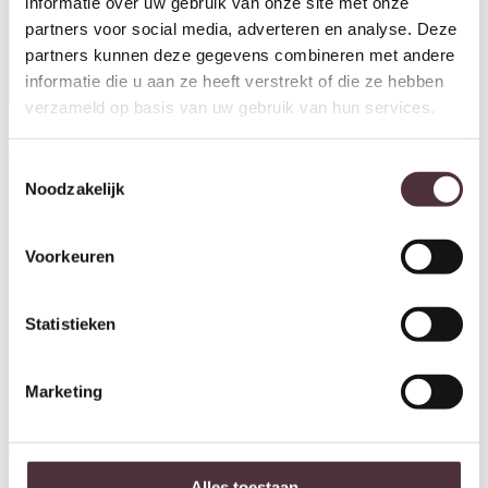
informatie over uw gebruik van onze site met onze
partners voor social media, adverteren en analyse. Deze
partners kunnen deze gegevens combineren met andere
informatie die u aan ze heeft verstrekt of die ze hebben
verzameld op basis van uw gebruik van hun services.
Tower Living vitrinekast Corona
Tower Living vitrinekast Corona
Toestemmingsselectie
50x40x190 cm teak
100x40x190 teak
Noodzakelijk
€
469,00
€
749,00
Voorkeuren
Ontvang €20,- shoptegoed
Statistieken
Meldt u aan voor onze nieuwsbrief en ontvang €20,- shoptegoed
voor uw volgende bestelling van minimaal €200,- (niet geldig op
afgeprijsde items).
Marketing
Inschrijven
Alles toestaan