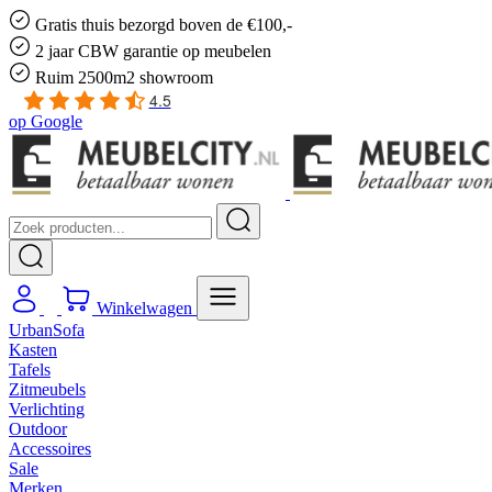
Gratis
thuis bezorgd boven de €100,-
2 jaar CBW
garantie
op meubelen
Ruim
2500m2 showroom
4.5
op
Google
Winkelwagen
UrbanSofa
Kasten
Tafels
Zitmeubels
Verlichting
Outdoor
Accessoires
Sale
Merken