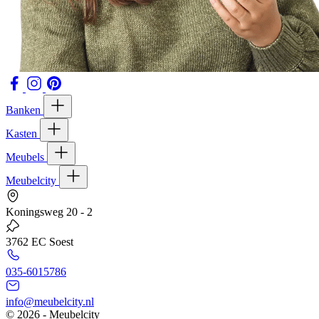
Banken
Kasten
Meubels
Meubelcity
Koningsweg 20 - 2
3762 EC Soest
035-6015786
info@meubelcity.nl
© 2026 - Meubelcity