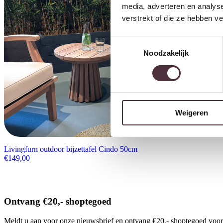
media, adverteren en analys
verstrekt of die ze hebben v
Toestemmingsselectie
Noodzakelijk
Weigeren
Livingfurn outdoor bijzettafel Cindo 50cm
€
149,00
Ontvang €20,- shoptegoed
Meldt u aan voor onze nieuwsbrief en ontvang €20,- shoptegoed voor u