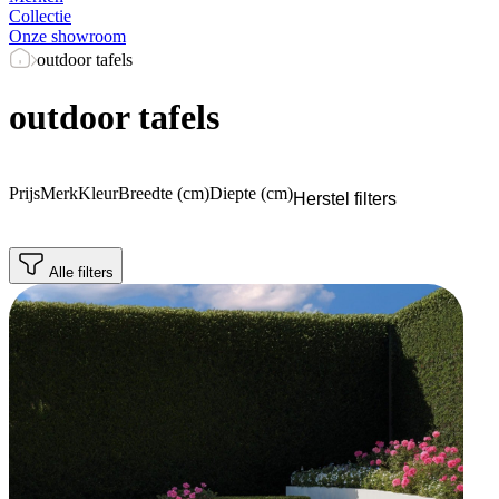
Collectie
Onze showroom
outdoor tafels
outdoor tafels
Prijs
Merk
Kleur
Breedte (cm)
Diepte (cm)
Herstel filters
Alle filters