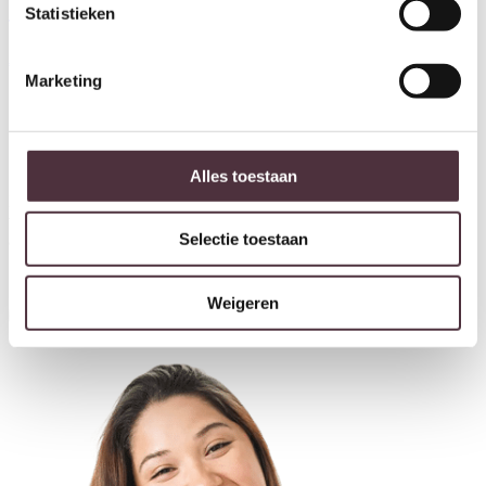
Statistieken
Tower Living vitrinekast Corona
Tower Living vitrinekast Corona
50x40x190 cm teak
100x40x190 teak
€
469,00
€
749,00
Marketing
Ontvang €20,- shoptegoed
Alles toestaan
Meldt u aan voor onze nieuwsbrief en ontvang €20,- shoptegoed
voor uw volgende bestelling van minimaal €200,- (niet geldig op
Selectie toestaan
afgeprijsde items).
Weigeren
Inschrijven