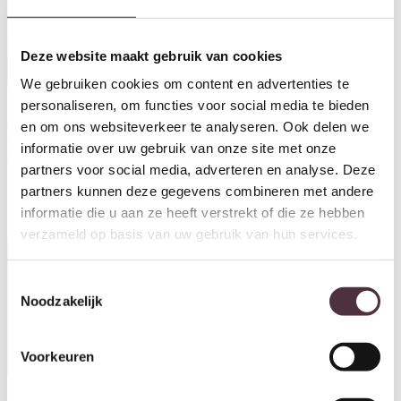
Deze website maakt gebruik van cookies
We gebruiken cookies om content en advertenties te
personaliseren, om functies voor social media te bieden
en om ons websiteverkeer te analyseren. Ook delen we
Tower Living vitrinekast
Tower Living vitrinekast
Bologna 66x40x191 cm teak
Bologna 115x40x195 cm teak
informatie over uw gebruik van onze site met onze
€
799,00
€
1.219,00
partners voor social media, adverteren en analyse. Deze
partners kunnen deze gegevens combineren met andere
informatie die u aan ze heeft verstrekt of die ze hebben
verzameld op basis van uw gebruik van hun services.
Toestemmingsselectie
Noodzakelijk
Voorkeuren