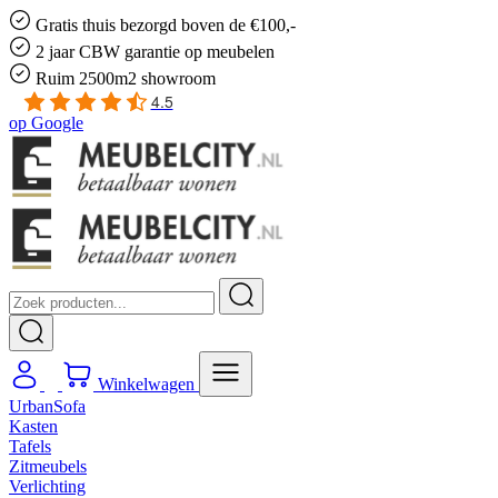
Gratis
thuis bezorgd boven de €100,-
2 jaar CBW
garantie
op meubelen
Ruim
2500m2 showroom
4.5
op
Google
Winkelwagen
UrbanSofa
Kasten
Tafels
Zitmeubels
Verlichting