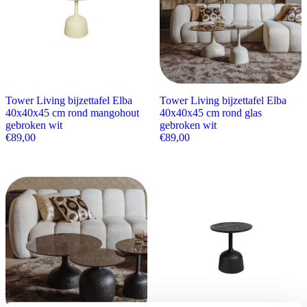
Tower Living bijzettafel Elba
Tower Living bijzettafel Elba
40x40x45 cm rond mangohout
40x40x45 cm rond glas
gebroken wit
gebroken wit
€
89,00
€
89,00