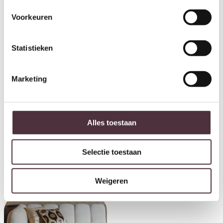
Voorkeuren
Statistieken
Marketing
Alles toestaan
Tower Living salontafel Elba
Tower Living salontafel Elba
70x70x40 cm rond mangohout
70x70x40 cm rond glas
Selectie toestaan
gebroken wit
gebroken wit
€
159,00
€
159,00
Weigeren