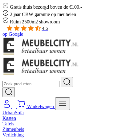
Gratis
thuis bezorgd boven de €100,-
2 jaar CBW
garantie
op meubelen
Ruim
2500m2 showroom
4.5
op
Google
Winkelwagen
UrbanSofa
Kasten
Tafels
Zitmeubels
Verlichting