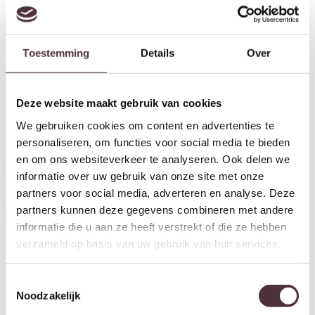
Tower Living bijzettafel Elba
Tower Living bijzettafel Elba
40x40x45 cm rond glas zwart
40x40x45 cm rond mangohout
Toestemming
Details
Over
€
89,00
zwart
€
89,00
Deze website maakt gebruik van cookies
We gebruiken cookies om content en advertenties te
personaliseren, om functies voor social media te bieden
en om ons websiteverkeer te analyseren. Ook delen we
informatie over uw gebruik van onze site met onze
partners voor social media, adverteren en analyse. Deze
partners kunnen deze gegevens combineren met andere
informatie die u aan ze heeft verstrekt of die ze hebben
verzameld op basis van uw gebruik van hun services.
Tower Living eettafel Elba 120
Tower Living eettafel Elba 120
Toestemmingsselectie
cm rond mangohout gebroken
cm rond mangohout zwart
Noodzakelijk
wit
€
479,00
€
479,00