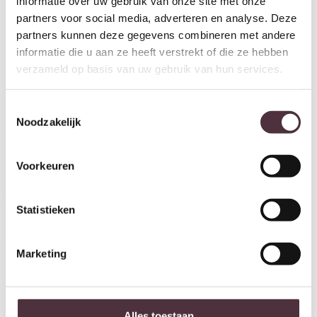
informatie over uw gebruik van onze site met onze
partners voor social media, adverteren en analyse. Deze
partners kunnen deze gegevens combineren met andere
informatie die u aan ze heeft verstrekt of die ze hebben
verzameld op basis van uw gebruik van hun services.
Toestemmingsselectie
Noodzakelijk
Voorkeuren
Tower Living eettafel Aura
Tower Living eettafel Aura
Statistieken
deens ovaal 180x90x76 cm
180x90x76 cm naturel acacia
naturel acacia
€
699,00
€
649,00
Marketing
Alles toestaan