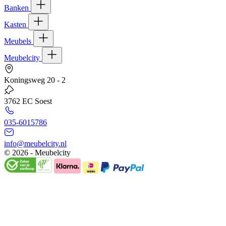
Banken
Kasten
Meubels
Meubelcity
Koningsweg 20 - 2
3762 EC Soest
035-6015786
info@meubelcity.nl
© 2026 - Meubelcity
Gratis shoptegoed ontvangen?
Schrijf u hier in voor onze nieuwsbrief en ontvang €20,- shoptegoed