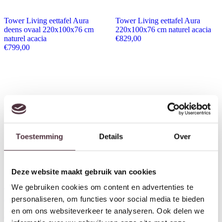
Tower Living eettafel Aura
Tower Living eettafel Aura
deens ovaal 220x100x76 cm
220x100x76 cm naturel acacia
naturel acacia
€
829,00
€
799,00
Toestemming
Details
Over
Deze website maakt gebruik van cookies
We gebruiken cookies om content en advertenties te
Tower Living eettafel Aura
Tower Living eettafel Aura
personaliseren, om functies voor social media te bieden
deens ovaal 200x100x76 cm
200x100x76 cm naturel acacia
naturel acacia
€
779,00
en om ons websiteverkeer te analyseren. Ook delen we
€
749,00