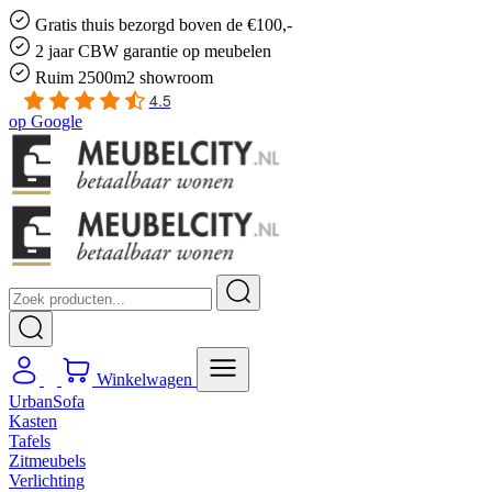
Gratis
thuis bezorgd boven de €100,-
2 jaar CBW
garantie
op meubelen
Ruim
2500m2 showroom
4.5
op
Google
Winkelwagen
UrbanSofa
Kasten
Tafels
Zitmeubels
Verlichting