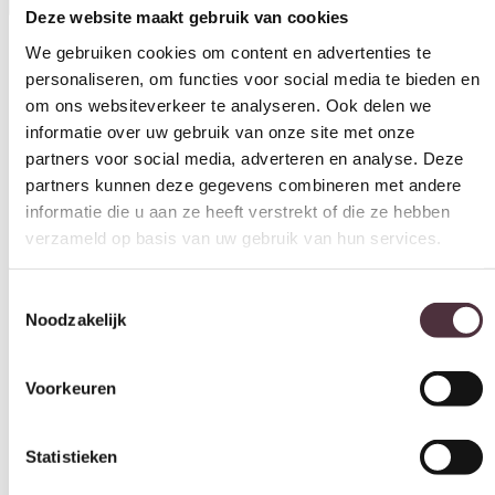
personaliseren, om functies voor social media te bieden en
om ons websiteverkeer te analyseren. Ook delen we
Materiaal
informatie over uw gebruik van onze site met onze
Stof
partners voor social media, adverteren en analyse. Deze
Model
partners kunnen deze gegevens combineren met andere
Outdoor fauteuil
informatie die u aan ze heeft verstrekt of die ze hebben
verzameld op basis van uw gebruik van hun services.
Zithoogte (cm)
44 cm
Toestemmingsselectie
Zitdiepte (cm)
Noodzakelijk
45 cm
Merk
Voorkeuren
UrbanSofa, UrbanSofa, UrbanSofa Outdoor
Gemonteerd geleverd
Statistieken
Ja
Geadviseerd onderhoudsmiddel
Marketing
Outdoor Textile Protector