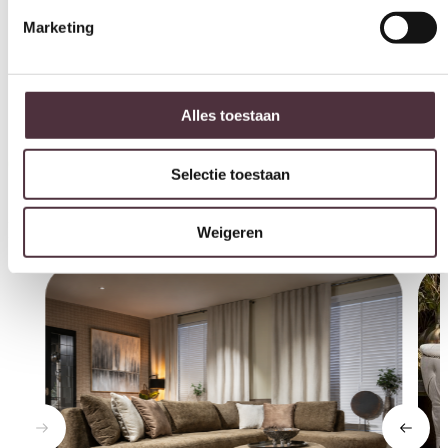
Categorie
Tuin meubels
Alles toestaan
Gratis
thuis bezorgd boven de €100,-
Selectie toestaan
2 jaar CBW
garantie
op meubelen
Ruim
2500m2 showroom
Weigeren
Interessant voor jou