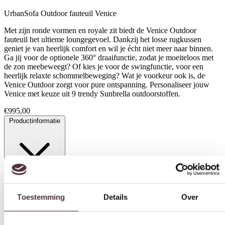
UrbanSofa Outdoor fauteuil Venice
Met zijn ronde vormen en royale zit biedt de Venice Outdoor
fauteuil het ultieme loungegevoel. Dankzij het losse rugkussen
geniet je van heerlijk comfort en wil je écht niet meer naar binnen.
Ga jij voor de optionele 360° draaifunctie, zodat je moeiteloos met
de zon meebeweegt? Of kies je voor de swingfunctie, voor een
heerlijk relaxte schommelbeweging? Wat je voorkeur ook is, de
Venice Outdoor zorgt voor pure ontspanning. Personaliseer jouw
Venice met keuze uit 9 trendy Sunbrella outdoorstoffen.
€
995,00
Productinformatie
Toestemming
Details
Over
Specificaties
Deze website maakt gebruik van cookies
We gebruiken cookies om content en advertenties te