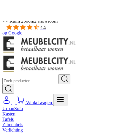
Gratis
thuis bezorgd boven de €100,-
2 jaar CBW
garantie
op meubelen
Ruim
2500m2 showroom
4.5
op
Google
Winkelwagen
UrbanSofa
Kasten
Tafels
Zitmeubels
Verlichting