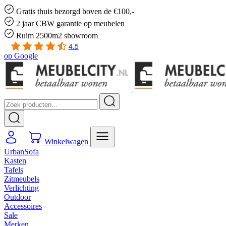
Gratis
thuis bezorgd boven de €100,-
2 jaar CBW
garantie
op meubelen
Ruim
2500m2 showroom
4.5
op
Google
Winkelwagen
UrbanSofa
Kasten
Tafels
Zitmeubels
Verlichting
Outdoor
Accessoires
Sale
Merken