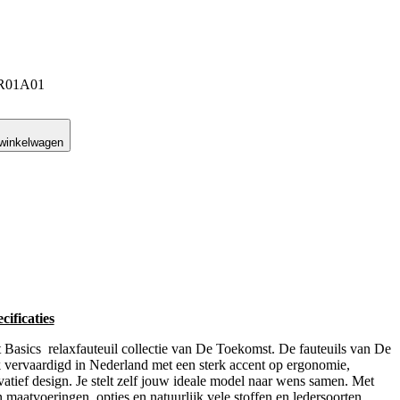
B-R01A01
 winkelwagen
ificaties
asics relaxfauteuil collectie van De Toekomst. De fauteuils van De
vervaardigd in Nederland met een sterk accent op ergonomie,
ovatief design. Je stelt zelf jouw ideale model naar wens samen. Met
 maatvoeringen, opties en natuurlijk vele stoffen en ledersoorten,