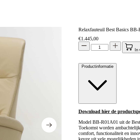
Relaxfauteuil Best Basics B
€
1.445,00
In
Productinformatie
Download hier de productspec
Model BB-R01A01 uit de Best B
Toekomst worden ambachtelijk 
comfort, functionaliteit en inn
keuze uit vele mogelijkheden in