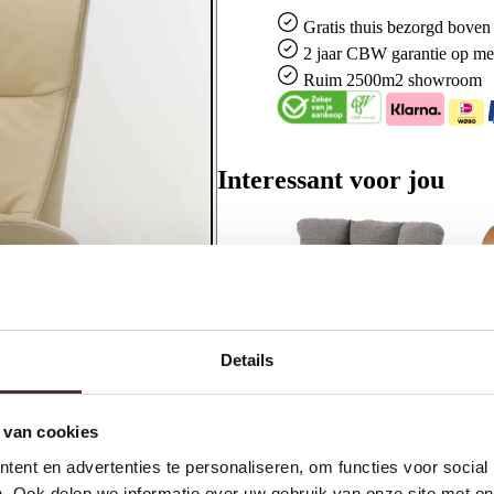
Gratis
thuis bezorgd boven 
2 jaar CBW
garantie
op me
Ruim
2500m2 showroom
Interessant voor jou
Details
 van cookies
Nijwie MySons Sinatra
S
ent en advertenties te personaliseren, om functies voor social
draaifauteuil 360 – Milan – Grey
P
. Ook delen we informatie over uw gebruik van onze site met on