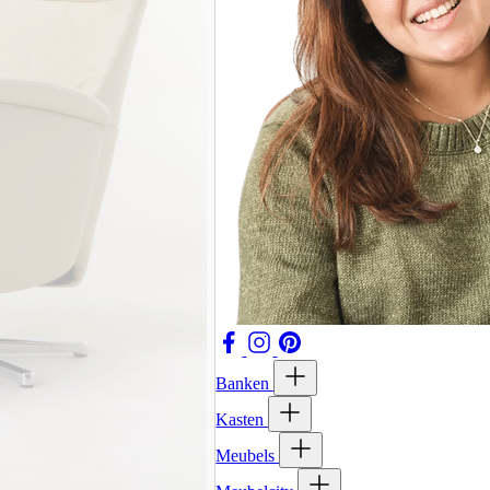
Banken
Kasten
Meubels