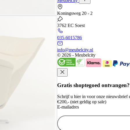
Meubelcity
Koningsweg 20 - 2
3762 EC Soest
035-6015786
info@meubelcity.nl
© 2026 - Meubelcity
Gratis shoptegoed ontvangen?
Schrijf u hier in voor onze nieuwsbrie
€200,- (niet geldig op sale)
E-mailadres