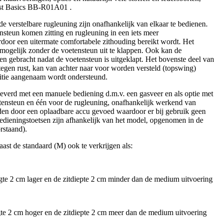
Best Basics BB-R01A01 .
e verstelbare rugleuning zijn onafhankelijk van elkaar te bedienen.
nsteun komen zitting en rugleuning in een iets meer
rdoor een uitermate comfortabele zithouding bereikt wordt. Het
s mogelijk zonder de voetensteun uit te klappen. Ook kan de
en gebracht nadat de voetensteun is uitgeklapt. Het bovenste deel van
tegen rust, kan van achter naar voor worden versteld (topswing)
sitie aangenaam wordt ondersteund.
leverd met een manuele bediening d.m.v. een gasveer en als optie met
tensteun en één voor de rugleuning, onafhankelijk werkend van
den door een oplaadbare accu gevoed waardoor er bij gebruik geen
bedieningstoetsen zijn afhankelijk van het model, opgenomen in de
rstaand).
aast de standaard (M) ook te verkrijgen als:
ogte 2 cm lager en de zitdiepte 2 cm minder dan de medium uitvoering
ogte 2 cm hoger en de zitdiepte 2 cm meer dan de medium uitvoering