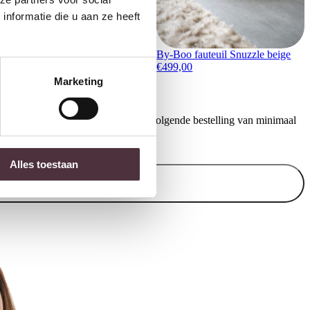
449,00
nformatie die u aan ze heeft
By-Boo fauteuil Snuzzle beige
€
499,00
Marketing
ontvang €20,- shoptegoed voor uw volgende bestelling van minimaal
.
Alles toestaan
Inschrijven