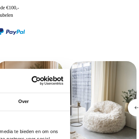
de €100,-
ubelen
Over
tarfurn Draaibare fauteuil Olivia
 media te bieden en om ons
aars
ze partners voor social