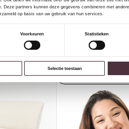
451 – Unique Collection
€
e. Deze partners kunnen deze gegevens combineren met andere i
erzameld op basis van uw gebruik van hun services.
Voorkeuren
Statistieken
Ontvang €20,- shoptegoed
Meldt u aan voor onze nieuwsbrief en 
€200,- (niet geldig op afgeprijsde items)
Selectie toestaan