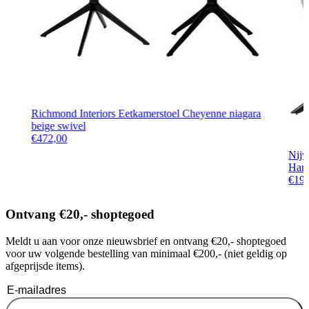
Richmond Interiors Eetkamerstoel Cheyenne niagara
beige swivel
€
472,00
Nijw
Harm
€
19
Ontvang €20,- shoptegoed
Meldt u aan voor onze nieuwsbrief en ontvang €20,- shoptegoed
voor uw volgende bestelling van minimaal €200,- (niet geldig op
afgeprijsde items).