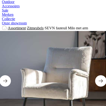
Outdoor
Accessoires
Sale
Merken
Collectie
Onze showroom
Assortiment
Zitmeubels
SEVN fauteuil Milo met arm