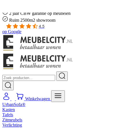
Gratis
thuis bezorgd boven de €100,-
2 jaar CBW
garantie
op meubelen
Ruim
2500m2 showroom
4.5
op
Google
Winkelwagen
UrbanSofa®
Kasten
Tafels
Zitmeubels
Verlichting