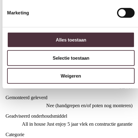
Diepte (cm)
79 cm
Hoogte (cm)
Alles toestaan
93 cm
Zitdiepte (cm)
Selectie toestaan
53 cm
Zithoogte (cm)
Weigeren
48 cm
Merk
SEVN
Gemonteerd geleverd
Nee (handgrepen en/of poten nog monteren)
Geadviseerd onderhoudsmiddel
All in house Just enjoy 5 jaar vlek en constructie garantie
Categorie