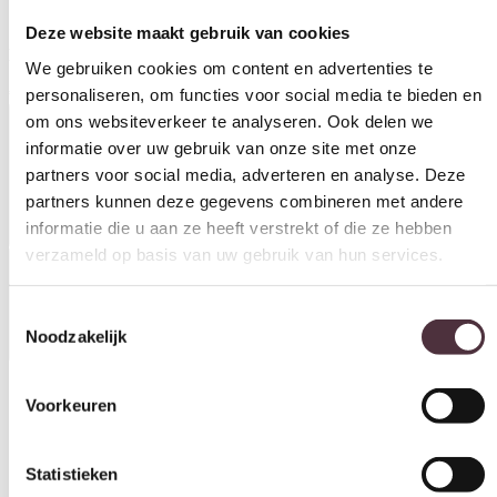
SEVN fauteuil Milo met arm
We gebruiken cookies om content en advertenties te
personaliseren, om functies voor social media te bieden en
Levertijd: 8-12 weken.
om ons websiteverkeer te analyseren. Ook delen we
€
568,00
informatie over uw gebruik van onze site met onze
Productinformatie
partners voor social media, adverteren en analyse. Deze
partners kunnen deze gegevens combineren met andere
informatie die u aan ze heeft verstrekt of die ze hebben
verzameld op basis van uw gebruik van hun services.
Specificaties
Toestemmingsselectie
Noodzakelijk
Voorkeuren
Materiaal
Leer, Stof
Statistieken
Breedte (cm)
72 cm
Marketing