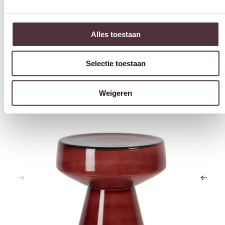
Gratis
thuis bezorgd boven de €100,-
Alles toestaan
2 jaar CBW
garantie
op meubelen
Ruim
2500m2 showroom
Selectie toestaan
Weigeren
Interessant voor jou