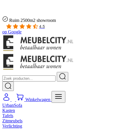
Gratis
thuis bezorgd boven de €100,-
2 jaar CBW
garantie
op meubelen
Ruim
2500m2 showroom
4.5
op
Google
Winkelwagen
UrbanSofa
Kasten
Tafels
Zitmeubels
Verlichting