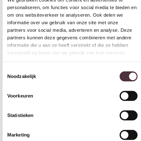
Diepte (cm)
informatie over uw gebruik van onze site met onze
40 cm
partners voor social media, adverteren en analyse. Deze
partners kunnen deze gegevens combineren met andere
Hoogte (cm)
informatie die u aan ze heeft verstrekt of die ze hebben
45 cm
verzameld op basis van uw gebruik van hun services.
Materiaal
Metaal
Toestemmingsselectie
Noodzakelijk
Kleur
terracotta
Voorkeuren
Merk
By-Boo
Statistieken
Gemonteerd geleverd
Ja
Categorie
Marketing
Bijzettafels