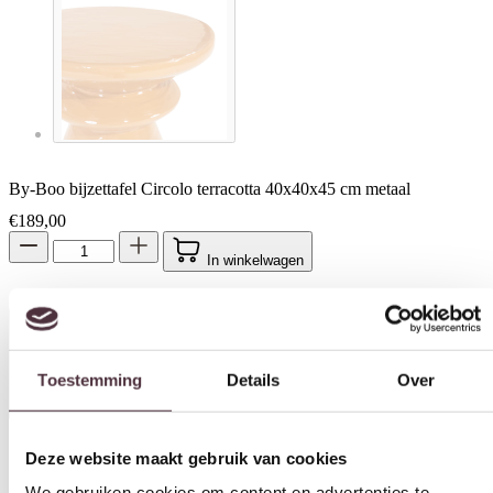
By-Boo bijzettafel Circolo terracotta 40x40x45 cm metaal
€
189,00
In winkelwagen
Toestemming
Details
Over
Specificaties
Deze website maakt gebruik van cookies
We gebruiken cookies om content en advertenties te
Breedte (cm)
personaliseren, om functies voor social media te bieden en
40 cm
om ons websiteverkeer te analyseren. Ook delen we