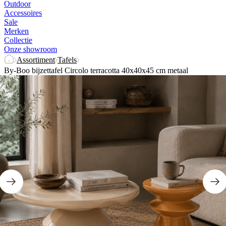
Outdoor
Accessoires
Sale
Merken
Collectie
Onze showroom
Assortiment
Tafels
By-Boo bijzettafel Circolo terracotta 40x40x45 cm metaal