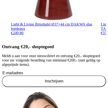
Light & Living Bijzettafel Ø37×44 cm DAKWA glas
Ligh
bordeaux
TAL
€
249,80
€
55
Ontvang €20,- shoptegoed
Meldt u aan voor onze nieuwsbrief en ontvang €20,- shoptegoed
voor uw volgende bestelling van minimaal €200,- (niet geldig op
afgeprijsde items).
Inschrijven