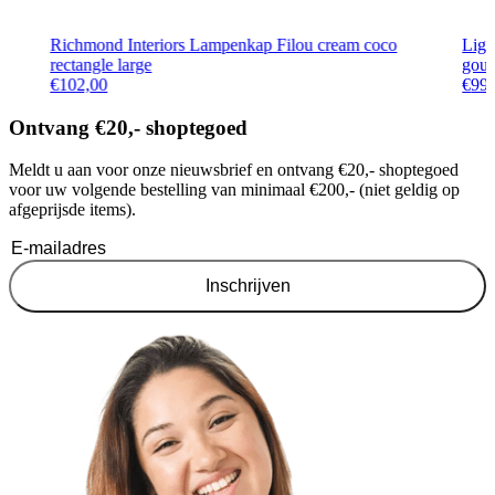
Richmond Interiors Lampenkap Filou cream coco
Ligh
rectangle large
gou
€
102,00
€
99
Ontvang €20,- shoptegoed
Meldt u aan voor onze nieuwsbrief en ontvang €20,- shoptegoed
voor uw volgende bestelling van minimaal €200,- (niet geldig op
afgeprijsde items).
Inschrijven