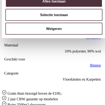
Kleur
Ivory
Selectie toestaan
Vorm
Rechthoekig
Weigeren
Soort
Laagpolig
Materiaal
10% polyester, 90% wol
Geschikt voor
Binnen
Categorie
Vloerkleden en Karpetten
Gratis
thuis bezorgd boven de €100,-
2 jaar CBW
garantie
op meubelen
Ruim
2500m2 showroom