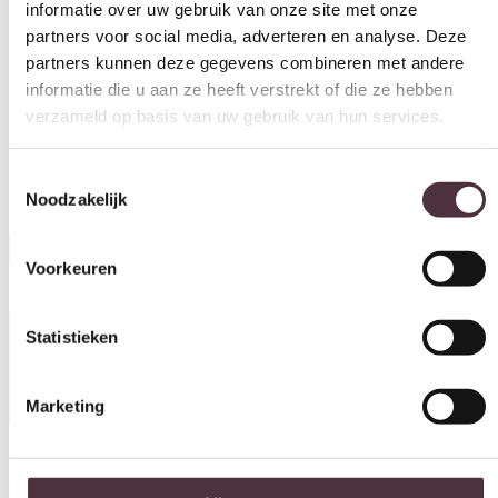
partners voor social media, adverteren en analyse. Deze
partners kunnen deze gegevens combineren met andere
informatie die u aan ze heeft verstrekt of die ze hebben
verzameld op basis van uw gebruik van hun services.
Toestemmingsselectie
Noodzakelijk
By-Boo karpet Takara 160×230 cm ivory
€
279,00
Voorkeuren
In winkelwagen
Statistieken
Specificaties
Marketing
Afmeting(en)
160×230 cm
Alles toestaan