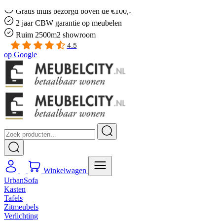
Gratis
thuis bezorgd boven de €100,-
2 jaar CBW
garantie
op meubelen
Ruim
2500m2 showroom
4.5
op
Google
Winkelwagen
UrbanSofa
Kasten
Tafels
Zitmeubels
Verlichting