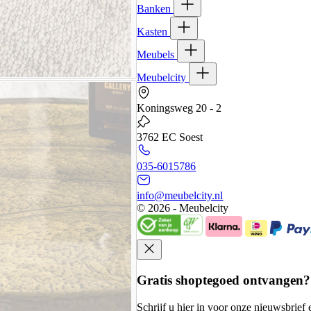
Banken
Kasten
Meubels
Meubelcity
Koningsweg 20 - 2
3762 EC Soest
035-6015786
info@meubelcity.nl
© 2026 - Meubelcity
Gratis shoptegoed ontvangen?
Schrijf u hier in voor onze nieuwsbrie