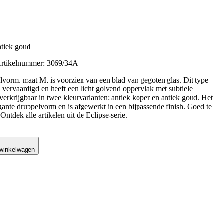
ntiek goud
Artikelnummer: 3069/34A
elvorm, maat M, is voorzien van een blad van gegoten glas. Dit type
e vervaardigd en heeft een licht golvend oppervlak met subtiele
verkrijgbaar in twee kleurvarianten: antiek koper en antiek goud. Het
gante druppelvorm en is afgewerkt in een bijpassende finish. Goed te
ntdek alle artikelen uit de Eclipse-serie.
 winkelwagen