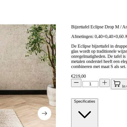
Bijzettafel Eclipse Drop M / A
Afmetingen: 0,40×0,40×0,60 
De Eclipse bijzettafel in drupp
glas wordt op traditionele wijz
onregelmatigheden. De tafel is 
metalen onderstel heeft een ele
combineren met maat S als set. O
€
219,00
In
Specificaties