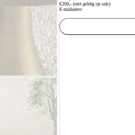
€200,- (niet geldig op sale)
E-mailadres