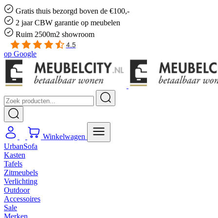
Gratis
thuis bezorgd boven de €100,-
2 jaar CBW
garantie
op meubelen
Ruim
2500m2 showroom
4.5
op
Google
Winkelwagen
UrbanSofa
Kasten
Tafels
Zitmeubels
Verlichting
Outdoor
Accessoires
Sale
Merken