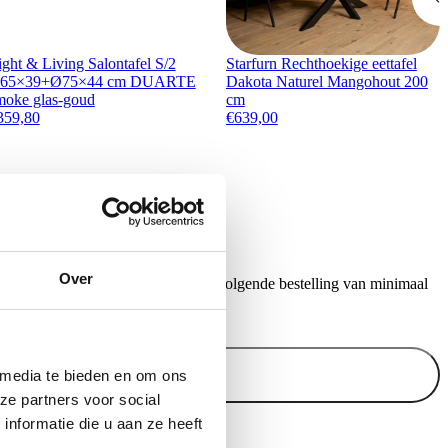
ight & Living Salontafel S/2
Starfurn Rechthoekige eettafel
65×39+Ø75×44 cm DUARTE
Dakota Naturel Mangohout 200
moke glas-goud
cm
359,80
€
639,00
Over
ontvang €20,- shoptegoed voor uw volgende bestelling van minimaal
.
Inschrijven
 media te bieden en om ons
ze partners voor social
nformatie die u aan ze heeft