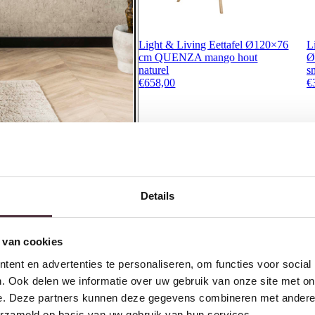
Light & Living Eettafel Ø120×76
L
cm QUENZA mango hout
Ø
naturel
s
€
658,00
€
Ontvang €20,- shoptegoed
Details
Meldt u aan voor onze nieuwsbrief en 
€200,- (niet geldig op afgeprijsde items)
 van cookies
ent en advertenties te personaliseren, om functies voor social
. Ook delen we informatie over uw gebruik van onze site met on
e. Deze partners kunnen deze gegevens combineren met andere i
erzameld op basis van uw gebruik van hun services.