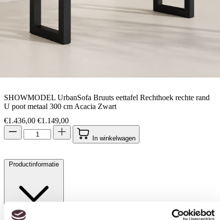
SHOWMODEL UrbanSofa Bruuts eettafel Rechthoek rechte rand
U poot metaal 300 cm Acacia Zwart
Oorspronkelijke prijs was: €1.436,00.
Huidige prijs is: €1.149,00.
€
1.436,00
€
1.149,00
In winkelwagen
Productinformatie
Toestemming
Details
Over