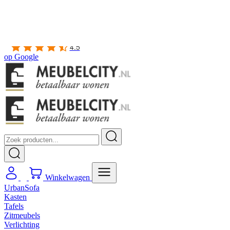
Gratis
thuis bezorgd boven de €100,-
2 jaar CBW
garantie
op meubelen
Ruim
2500m2 showroom
4.5
op
Google
Winkelwagen
UrbanSofa
Kasten
Tafels
Zitmeubels
Verlichting