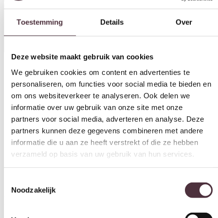
Specificaties
Deze website maakt gebruik van cookies
We gebruiken cookies om content en advertenties te
personaliseren, om functies voor social media te bieden en
om ons websiteverkeer te analyseren. Ook delen we
Categorie
informatie over uw gebruik van onze site met onze
Eettafels
partners voor social media, adverteren en analyse. Deze
partners kunnen deze gegevens combineren met andere
Merk
informatie die u aan ze heeft verstrekt of die ze hebben
Bruuts, UrbanSofa
verzameld op basis van uw gebruik van hun services.
Gratis
thuis bezorgd boven de €100,-
Toestemmingsselectie
2 jaar CBW
garantie
op meubelen
Noodzakelijk
Ruim
2500m2 showroom
Voorkeuren
Interessant voor jou
Statistieken