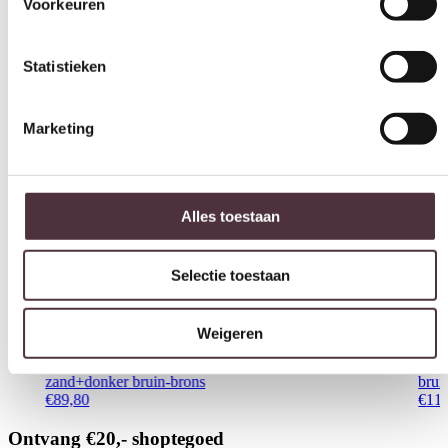
Marketing
Alles toestaan
Selectie toestaan
Weigeren
Light & Living Bijzettafel Ø26×76 cm LEDA travertin
Ligh
zand+donker bruin-brons
brui
€
89,80
€
11
Ontvang €20,- shoptegoed