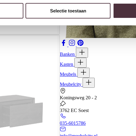
Selectie toestaan
Banken
Kasten
Meubels
Meubelcity
Koningsweg 20 - 2
3762 EC Soest
035-6015786
info@meubelcity.nl