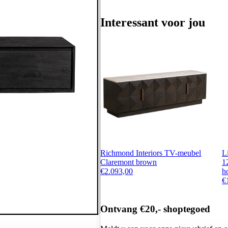
Interessant voor jou
Richmond Interiors TV-meubel
L
Claremont brown
1
€
2.093,00
h
€
Ontvang €20,- shoptegoed