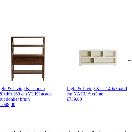
ight & Living Kast open
Light & Living Kast 140x35x60
20x40x160 cm YUKI acacia
cm NAHUA crème
out donker bruin
€
739,80
1.048,00