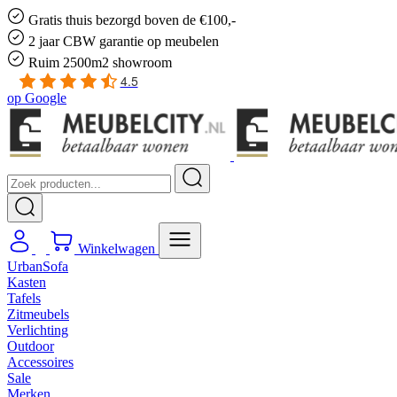
Gratis
thuis bezorgd boven de €100,-
2 jaar CBW
garantie
op meubelen
Ruim
2500m2 showroom
4.5
op
Google
Winkelwagen
UrbanSofa
Kasten
Tafels
Zitmeubels
Verlichting
Outdoor
Accessoires
Sale
Merken