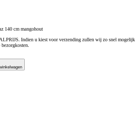
 140 cm mangohout
LPRIJS. Indien u kiest voor verzending zullen wij zo snel mogelijk
 bezorgkosten.
was: €779,00.
is: €279,00.
 winkelwagen