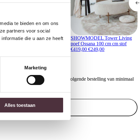
 media te bieden en om ons
ze partners voor social
ower Living Carini Opbergkast
aturel 110 cm
SHOWMODEL Tower Living
nformatie die u aan ze heeft
1.149,00
poef Ossana 100 cm cm stof
Oorspronkelijke prijs was
Huidige prijs is: 
€
419,00
€
249,00
Marketing
ontvang €20,- shoptegoed voor uw volgende bestelling van minimaal
.
Alles toestaan
Inschrijven