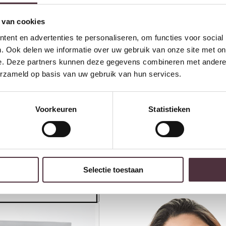
 van cookies
ent en advertenties te personaliseren, om functies voor social
. Ook delen we informatie over uw gebruik van onze site met on
Starfurn Onderstel Vakkenkast
T
Madison Zwart 90 cm
n
e. Deze partners kunnen deze gegevens combineren met andere i
€
50,00
€
erzameld op basis van uw gebruik van hun services.
Ontvang €20,- shoptegoed
Voorkeuren
Statistieken
Meldt u aan voor onze nieuwsbrief en 
€200,- (niet geldig op afgeprijsde items)
Selectie toestaan