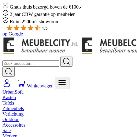
Gratis
thuis bezorgd boven de €100,-
2 jaar CBW
garantie
op meubelen
Ruim
2500m2 showroom
4.5
op
Google
Winkelwagen
UrbanSofa
Kasten
Tafels
Zitmeubels
Verlichting
Outdoor
Accessoires
Sale
Merken