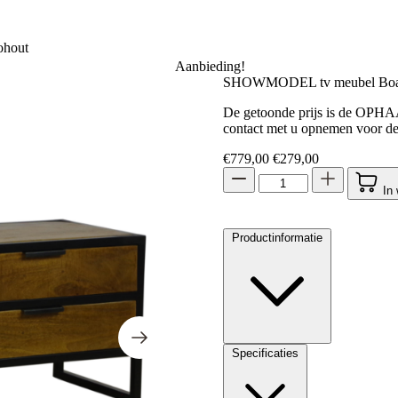
hout
Aanbieding!
SHOWMODEL tv meubel Boaz
De getoonde prijs is de OPHAA
contact met u opnemen voor de
Oorspronkelijke prijs 
Huidige prijs 
€
779,00
€
279,00
In
Productinformatie
Specificaties