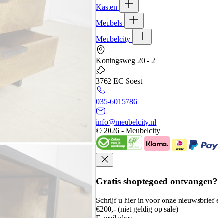
Kasten
Meubels
Meubelcity
Koningsweg 20 - 2
3762 EC Soest
035-6015786
info@meubelcity.nl
© 2026 - Meubelcity
Gratis shoptegoed ontvangen?
Schrijf u hier in voor onze nieuwsbrie
€200,- (niet geldig op sale)
E-mailadres