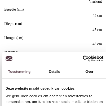
Vierkant
Breedte (cm)
45 cm
Diepte (cm)
45 cm
Hoogte (cm)
48 cm
Materiaal
Toestemming
Details
Over
Mangohout
Kleur
Deze website maakt gebruik van cookies
gebroken wit
We gebruiken cookies om content en advertenties te
Merk
personaliseren, om functies voor social media te bieden en
Tower Living
om ons websiteverkeer te analyseren. Ook delen we
Gemonteerd geleverd
informatie over uw gebruik van onze site met onze
Nee (handgrepen en/of poten nog monteren)
partners voor social media, adverteren en analyse. Deze