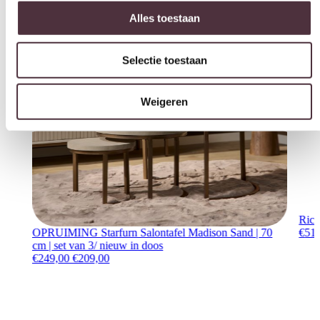
Selectie toestaan
Weigeren
Rich
OPRUIMING Starfurn Salontafel Madison Sand | 70
€
51
cm | set van 3/ nieuw in doos
Oorspronkelijke prijs was: €249,00.
Huidige prijs is: €209,00.
€
249,00
€
209,00