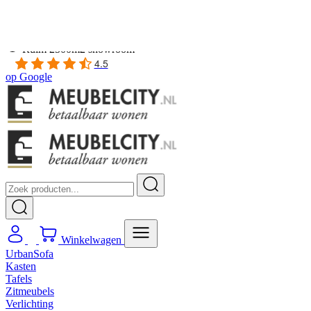
Gratis
thuis bezorgd boven de €100,-
2 jaar CBW
garantie
op meubelen
Ruim
2500m2 showroom
4.5
op
Google
Winkelwagen
UrbanSofa
Kasten
Tafels
Zitmeubels
Verlichting