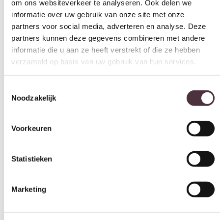
partners kunnen deze gegevens combineren met andere
Geadviseerd onderhoudsmiddel
informatie die u aan ze heeft verstrekt of die ze hebben
Matt Polish Care Kit
verzameld op basis van uw gebruik van hun services.
Categorie
Salontafels
Toestemmingsselectie
Noodzakelijk
Collectie
Barza
Voorkeuren
Gratis
thuis bezorgd boven de €100,-
2 jaar CBW
garantie
op meubelen
Statistieken
Ruim
2500m2 showroom
Marketing
Interessant voor jou
Aanbieding!
Alles toestaan