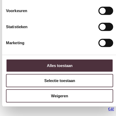
Interessant voor jou
Statistieken
Marketing
Alles toestaan
Selectie toestaan
Weigeren
Richmond Interiors Hondenbed Dolly niagara stone
€
179,00
Rich
€
48