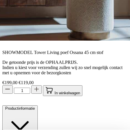
SHOWMODEL Tower Living poef Ossana 45 cm stof
De getoonde prijs is de OPHAALPRIJS.
Indien u kiest voor verzending zullen wij zo snel mogelijk contact
met u opnemen voor de bezorgkosten
Oorspronkelijke prijs was: €199,00.
Huidige prijs is: €119,00.
€
199,00
€
119,00
In winkelwagen
Productinformatie
Toestemming
Details
Over