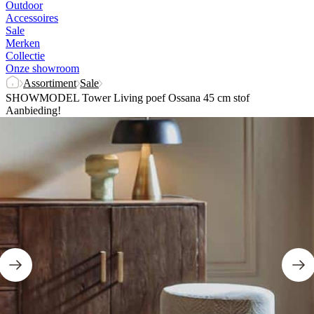
Outdoor
Accessoires
Sale
Merken
Collectie
Onze showroom
Assortiment
Sale
SHOWMODEL Tower Living poef Ossana 45 cm stof
Aanbieding!