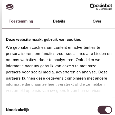
Specificaties
Deze website maakt gebruik van cookies
We gebruiken cookies om content en advertenties te
personaliseren, om functies voor social media te bieden en
om ons websiteverkeer te analyseren. Ook delen we
Categorie
informatie over uw gebruik van onze site met onze
partners voor social media, adverteren en analyse. Deze
Hockers, Poefen
partners kunnen deze gegevens combineren met andere
Merk
informatie die u aan ze heeft verstrekt of die ze hebben
UrbanSofa
verzameld op basis van uw gebruik van hun services.
Gratis
thuis bezorgd boven de €100,-
Toestemmingsselectie
2 jaar CBW
garantie
op meubelen
Noodzakelijk
Ruim
2500m2 showroom
Voorkeuren