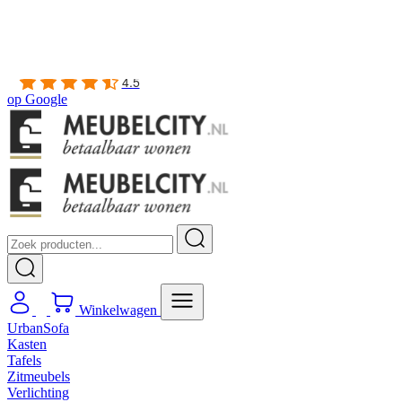
Gratis
thuis bezorgd boven de €100,-
2 jaar CBW
garantie
op meubelen
Ruim
2500m2 showroom
4.5
op
Google
Winkelwagen
UrbanSofa
Kasten
Tafels
Zitmeubels
Verlichting