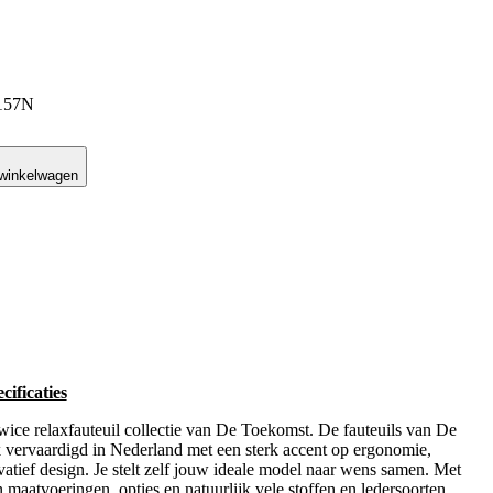
W157N
 winkelwagen
ificaties
 relaxfauteuil collectie van De Toekomst. De fauteuils van De
vervaardigd in Nederland met een sterk accent op ergonomie,
ovatief design. Je stelt zelf jouw ideale model naar wens samen. Met
 maatvoeringen, opties en natuurlijk vele stoffen en ledersoorten,