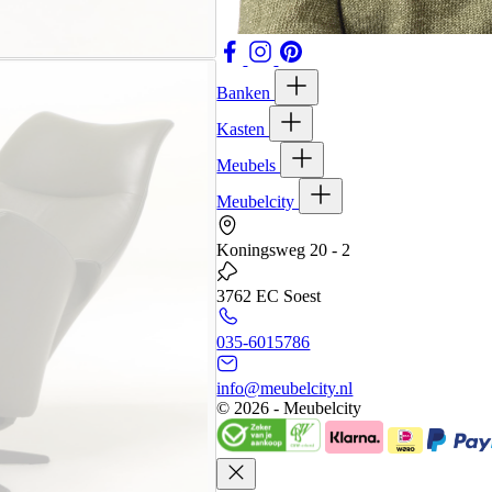
Banken
Kasten
Meubels
Meubelcity
Koningsweg 20 - 2
3762 EC Soest
035-6015786
info@meubelcity.nl
© 2026 - Meubelcity