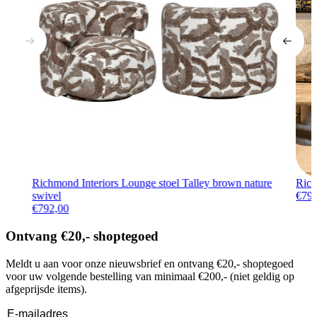
Richmond Interiors Lounge stoel Talley brown nature
Rich
swivel
€
79
€
792,00
Ontvang €20,- shoptegoed
Meldt u aan voor onze nieuwsbrief en ontvang €20,- shoptegoed
voor uw volgende bestelling van minimaal €200,- (niet geldig op
afgeprijsde items).