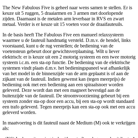
The New Fabulous Five is geheel naar wens samen te stellen. Er is
keuze uit 5 ruggen, 5 draaiarmen en 3 armen met doorlopende
zijden. Daarnaast is de metalen arm leverbaar in RVS en zwart
metaal. Verder is er keuze uit 15 voeten voor de draaifauteuils.
In de basis heeft The Fabulous Five een manueel relaxsysteem
waarmee u de fauteuil handmatig versteld. D.m.v. de hendel, links
voorstaand, kunt u de rug verstellen; de bediening van de
voetensteun gebeurt door gewichtsverplaatsing. Wilt u liever
elektrisch: er is keuze uit een 2 motorig systeem en een twee motorig
systeem i.c.m. een sta-op functie. De bediening van de elektrische
systemen vindt plaats d.m.v. het bedieningspaneel wat afhankelijk
van het model in de binnenzijde van de arm geplaatst is of aan de
zijkant van de fauteuil. Indien gewenst kan (tegen meerprijs) de
bediening ook met een bediening aan een spiraalsnoer worden
geleverd. Deze wordt dan met een magneet bevestigd aan de
buitenzijde van de fauteuil. De stroomvoorziening gebeurt bij een
systeem zonder sta-op door een accu, bij een sta-op wordt standaard
een trafo geleverd. Tegen meerprijs kan een sta-op ook met een accu
geleverd worden.
In maatvoering is dit fauteuil naast de Medium (M) ook te verkrijgen
als: