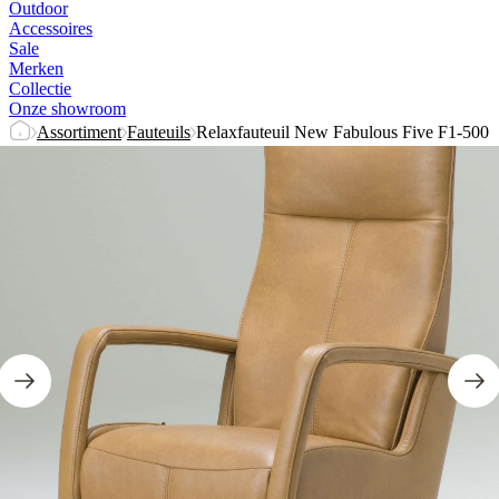
Outdoor
Accessoires
Sale
Merken
Collectie
Onze showroom
Assortiment
Fauteuils
Relaxfauteuil New Fabulous Five F1-500