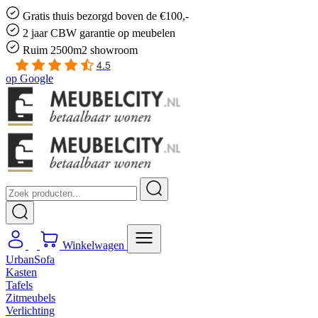
Gratis
thuis bezorgd boven de €100,-
2 jaar CBW
garantie
op meubelen
Ruim
2500m2 showroom
4.5
op
Google
Winkelwagen
UrbanSofa
Kasten
Tafels
Zitmeubels
Verlichting