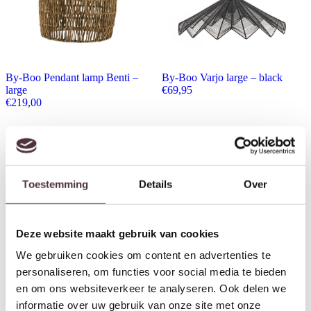
By-Boo Pendant lamp Benti –
By-Boo Varjo large – black
large
€
69,95
€
219,00
Toestemming
Details
Over
Deze website maakt gebruik van cookies
We gebruiken cookies om content en advertenties te
personaliseren, om functies voor social media te bieden
en om ons websiteverkeer te analyseren. Ook delen we
By-Boo Pendant lamp Sana
Richmond Interiors Hanglamp
informatie over uw gebruik van onze site met onze