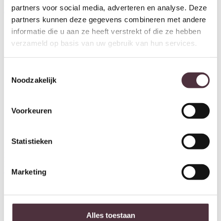
large – grey
Bryon smoke
partners voor social media, adverteren en analyse. Deze
€
99,95
€
1.837,00
partners kunnen deze gegevens combineren met andere
informatie die u aan ze heeft verstrekt of die ze hebben
verzameld op basis van uw gebruik van hun services.
Toestemmingsselectie
Noodzakelijk
Voorkeuren
Statistieken
Richmond Interiors Hanglamp
Richmond Interiors Hanglamp
Layn bronze
Lacey bronze
Marketing
€
327,00
€
175,00
Alles toestaan