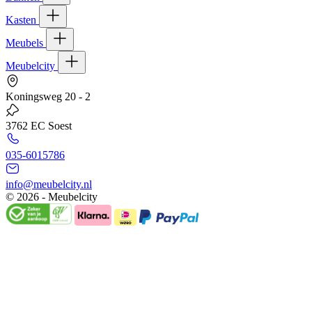
Kasten
Meubels
Meubelcity
Koningsweg 20 - 2
3762 EC Soest
035-6015786
info@meubelcity.nl
© 2026 - Meubelcity
Gratis shoptegoed ontvangen?
Schrijf u hier in voor onze nieuwsbrief en ontvang €20,- shoptegoed
op uw volgende bestelling vanaf €200,- (niet geldig op sale)