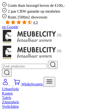
Gratis
thuis bezorgd boven de €100,-
2 jaar CBW
garantie
op meubelen
Ruim
2500m2 showroom
4.5
op
Google
Winkelwagen
UrbanSofa
Kasten
Tafels
Zitmeubels
Verlichting