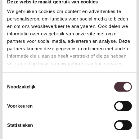
Deze website maakt gebruik van cookies
Starfurn Organische spiegel Lou
Starfurn Organische spiegel Lou
Zwart Mangohout 55 cm
Zwart Mangohout 43 cm
We gebruiken cookies om content en advertenties te
€
159,00
€
139,00
personaliseren, om functies voor social media te bieden
en om ons websiteverkeer te analyseren. Ook delen we
informatie over uw gebruik van onze site met onze
partners voor social media, adverteren en analyse. Deze
partners kunnen deze gegevens combineren met andere
informatie die u aan ze heeft verstrekt of die ze hebben
verzameld op basis van uw gebruik van hun services.
Toestemmingsselectie
Noodzakelijk
Starfurn Organische spiegel Lou
Starfurn Organische spiegel Lou
Voorkeuren
Zwart Mangohout 180 cm
Bruin Mangohout 55 cm
€
249,00
€
159,00
Statistieken