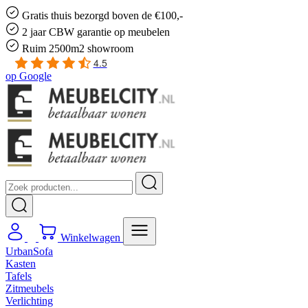
Gratis
thuis bezorgd boven de €100,-
2 jaar CBW
garantie
op meubelen
Ruim
2500m2 showroom
4.5
op
Google
Winkelwagen
UrbanSofa
Kasten
Tafels
Zitmeubels
Verlichting