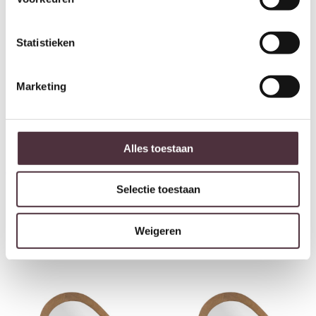
Statistieken
Marketing
Starfurn Organische spiegel Lou
Alles toestaan
Bruin Mangohout 43 cm
€
139,00
Selectie toestaan
Starfurn Organische spiegel Lou
Bruin Mangohout 180 cm
€
249,00
Weigeren