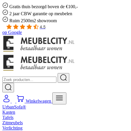
Gratis
thuis bezorgd boven de €100,-
2 jaar CBW
garantie
op meubelen
Ruim
2500m2 showroom
4.5
op
Google
Winkelwagen
UrbanSofa®
Kasten
Tafels
Zitmeubels
Verlichting