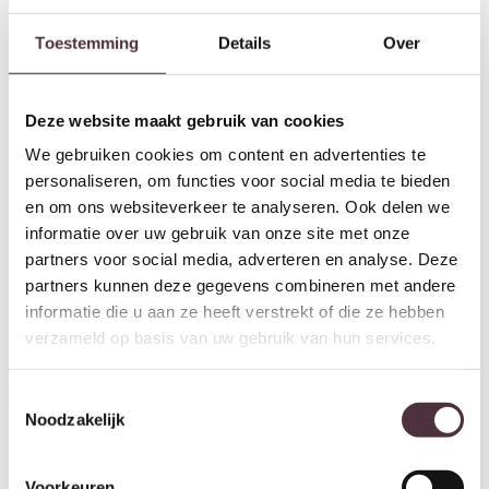
Starfurn Organische spiegel Lou
Starfurn Organische spiegel Lou
Zwart Mangohout 55 cm
Zwart Mangohout 43 cm
Toestemming
Details
Over
€
159,00
€
139,00
Deze website maakt gebruik van cookies
We gebruiken cookies om content en advertenties te
personaliseren, om functies voor social media te bieden
en om ons websiteverkeer te analyseren. Ook delen we
informatie over uw gebruik van onze site met onze
partners voor social media, adverteren en analyse. Deze
partners kunnen deze gegevens combineren met andere
informatie die u aan ze heeft verstrekt of die ze hebben
verzameld op basis van uw gebruik van hun services.
Starfurn Organische spiegel Lou
Starfurn Organische spiegel Lou
Zwart Mangohout 180 cm
Bruin Mangohout 55 cm
Toestemmingsselectie
€
249,00
€
159,00
Noodzakelijk
Voorkeuren