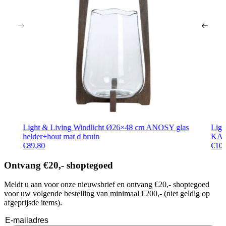
Light & Living Windlicht Ø26×48 cm ANOSY glas
Ligh
helder+hout mat d bruin
KAS
€
89,80
€
10
Ontvang €20,- shoptegoed
Meldt u aan voor onze nieuwsbrief en ontvang €20,- shoptegoed
voor uw volgende bestelling van minimaal €200,- (niet geldig op
afgeprijsde items).