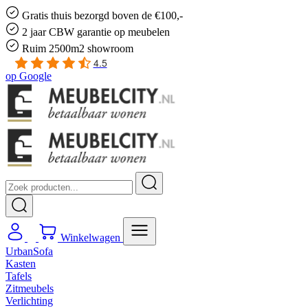
Gratis
thuis bezorgd boven de €100,-
2 jaar CBW
garantie
op meubelen
Ruim
2500m2 showroom
4.5
op
Google
Winkelwagen
UrbanSofa
Kasten
Tafels
Zitmeubels
Verlichting