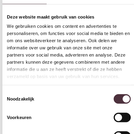
€
108,00
In winkelwagen
Deze website maakt gebruik van cookies
We gebruiken cookies om content en advertenties te
Productinformatie
personaliseren, om functies voor social media te bieden en
om ons websiteverkeer te analyseren. Ook delen we
informatie over uw gebruik van onze site met onze
partners voor social media, adverteren en analyse. Deze
partners kunnen deze gegevens combineren met andere
informatie die u aan ze heeft verstrekt of die ze hebben
Specificaties
verzameld op basis van uw gebruik van hun services.
Toestemmingsselectie
Noodzakelijk
Vorm
Rond
Voorkeuren
Breedte (cm)
60 cm