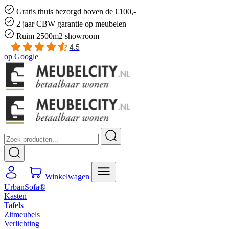
Gratis
thuis bezorgd boven de €100,-
2 jaar CBW
garantie
op meubelen
Ruim
2500m2 showroom
4.5
op
Google
Winkelwagen
UrbanSofa®
Kasten
Tafels
Zitmeubels
Verlichting