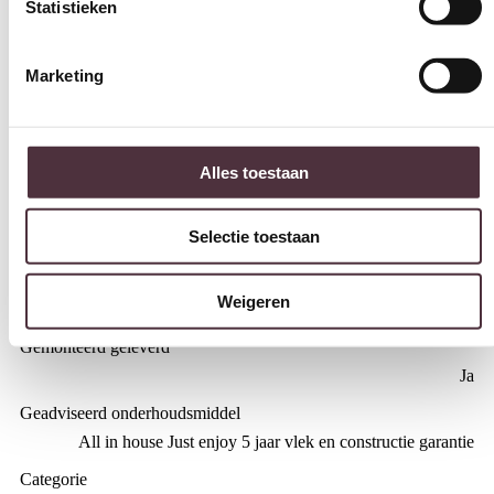
Statistieken
Diepte (cm)
60 cm
Marketing
Hoogte (cm)
32 cm
Kleur
Alles toestaan
antraciet
Materiaal
Selectie toestaan
Stof
Merk
Weigeren
Starfurn
Gemonteerd geleverd
Ja
Geadviseerd onderhoudsmiddel
All in house Just enjoy 5 jaar vlek en constructie garantie
Categorie