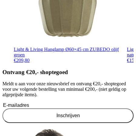
Light & Living Hanglamp Ø60×45 cm ZUBEDO olijf
Lig
groen
natu
€
209,80
€
15
Ontvang €20,- shoptegoed
Meldt u aan voor onze nieuwsbrief en ontvang €20,- shoptegoed
voor uw volgende bestelling van minimaal €200,- (niet geldig op
afgeprijsde items).
Inschrijven