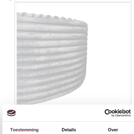
Starfurn My Sofa Hocker | Rond | 60 cm | Tilia 85 | Antraciet
Toestemming
Details
Over