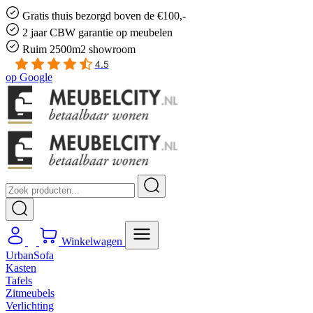
Gratis
thuis bezorgd boven de €100,-
2 jaar CBW
garantie
op meubelen
Ruim
2500m2 showroom
4.5
op
Google
Winkelwagen
UrbanSofa
Kasten
Tafels
Zitmeubels
Verlichting