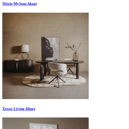
Nijwie MySons Akagi
Tower Living Allure