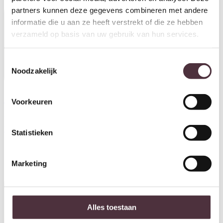
partners kunnen deze gegevens combineren met andere
informatie die u aan ze heeft verstrekt of die ze hebben
verzameld op basis van uw gebruik van hun services.
Toestemmingsselectie
Noodzakelijk
Voorkeuren
Tower Living buffetkast
Tower Living buffetkast
Amanda 200x50x220 cm
Amanda 140x50x220 cm
grenen
grenen
€
2.399,00
Statistieken
€
2.229,00
Marketing
Alles toestaan