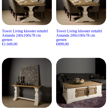
Tower Living klooster eettafel
Tower Living klooster eettafel
Amanda 240x100x78 cm
Amanda 200x100x78 cm
grenen
grenen
€
1.049,00
€
899,00