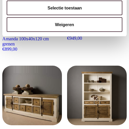
Selectie toestaan
Weigeren
Tower Living tv meubel
Amanda 150x50x65 cm grenen
Tower Living meidenkast
€
949,00
Amanda 100x40x120 cm
grenen
€
899,00