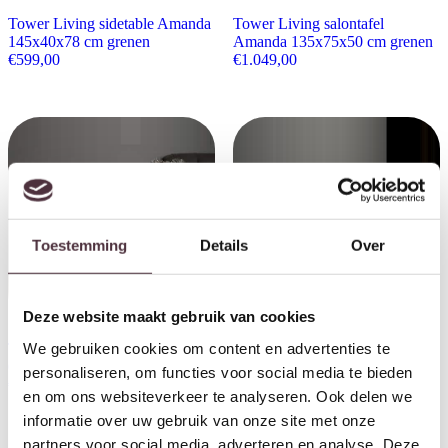
Tower Living sidetable Amanda
Tower Living salontafel
145x40x78 cm grenen
Amanda 135x75x50 cm grenen
€
599,00
€
1.049,00
Toestemming
Details
Over
Deze website maakt gebruik van cookies
We gebruiken cookies om content en advertenties te
Tower Living hoektafel Amanda
Tower Living klooster salontafel
60x60x45 cm grenen
Amanda 135x75x45 cm grenen
personaliseren, om functies voor social media te bieden
€
369,00
€
579,00
en om ons websiteverkeer te analyseren. Ook delen we
informatie over uw gebruik van onze site met onze
partners voor social media, adverteren en analyse. Deze