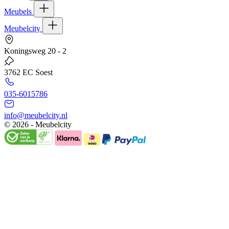
Meubels
Meubelcity
Koningsweg 20 - 2
3762 EC Soest
035-6015786
info@meubelcity.nl
© 2026 - Meubelcity
Gratis shoptegoed ontvangen?
Schrijf u hier in voor onze nieuwsbrief en ontvang €20,- shoptegoed
op uw volgende bestelling vanaf €200,- (niet geldig op sale)
E-mailadres