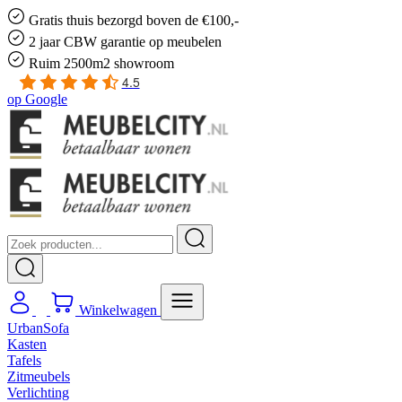
Gratis
thuis bezorgd boven de €100,-
2 jaar CBW
garantie
op meubelen
Ruim
2500m2 showroom
4.5
op
Google
Winkelwagen
UrbanSofa
Kasten
Tafels
Zitmeubels
Verlichting