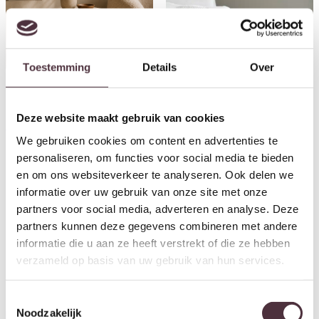
Toestemming
Details
Over
Eleonora bijzettafel Aime
70x70x75 cm travertin
Deze website maakt gebruik van cookies
€
499,00
We gebruiken cookies om content en advertenties te
personaliseren, om functies voor social media te bieden
en om ons websiteverkeer te analyseren. Ook delen we
Eleonora bijzettafel Aime
45x45x45 cm travertin
informatie over uw gebruik van onze site met onze
€
299,00
partners voor social media, adverteren en analyse. Deze
partners kunnen deze gegevens combineren met andere
informatie die u aan ze heeft verstrekt of die ze hebben
verzameld op basis van uw gebruik van hun services.
Toestemmingsselectie
Noodzakelijk