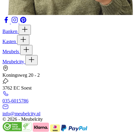
Banken
Kasten
Meubels
Meubelcity
Koningsweg 20 - 2
3762 EC Soest
035-6015786
info@meubelcity.nl
© 2026 - Meubelcity