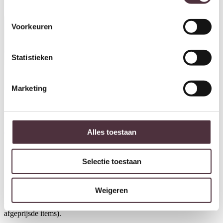
Voorkeuren
Statistieken
Marketing
Eleonora salontafel Aime
70x70x38 cm travertin
Alles toestaan
€
499,00
Selectie toestaan
Ontvang €20,- shoptegoed
Weigeren
Meldt u aan voor onze nieuwsbrief en ontvang €20,- shoptegoed
voor uw volgende bestelling van minimaal €200,- (niet geldig op
afgeprijsde items).