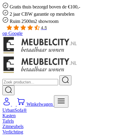
Gratis
thuis bezorgd boven de €100,-
2 jaar CBW
garantie
op meubelen
Ruim
2500m2 showroom
4.5
op
Google
Winkelwagen
UrbanSofa®
Kasten
Tafels
Zitmeubels
Verlichting