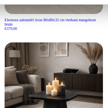
Eleonora salontafel Aron 80x80x32 cm vierkant mangohout
bruin
€
379,00