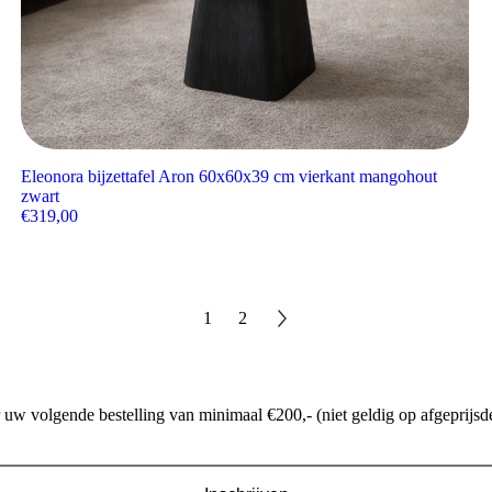
Eleonora bijzettafel Aron 60x60x39 cm vierkant mangohout
zwart
€
319,00
1
2
w volgende bestelling van minimaal €200,- (niet geldig op afgeprijsde