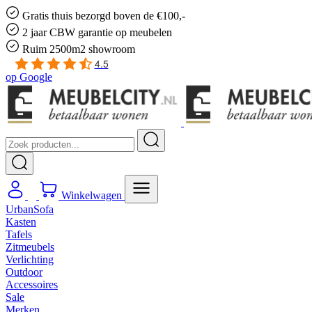
Gratis
thuis bezorgd boven de €100,-
2 jaar CBW
garantie
op meubelen
Ruim
2500m2 showroom
4.5
op
Google
Winkelwagen
UrbanSofa
Kasten
Tafels
Zitmeubels
Verlichting
Outdoor
Accessoires
Sale
Merken