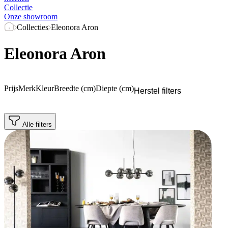
Collectie
Onze showroom
Collecties
Eleonora Aron
Eleonora Aron
Prijs
Merk
Kleur
Breedte (cm)
Diepte (cm)
Herstel filters
Alle filters