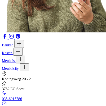
Banken
Kasten
Meubels
Meubelcity
Koningsweg 20 - 2
3762 EC Soest
035-6015786