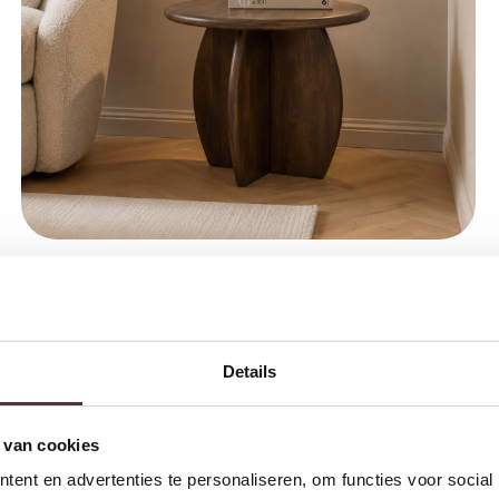
Nijwie MySons Salontafel Ø60, Mango Brown Walnut – Belly
Table Collection
€
129,00
Details
 van cookies
ent en advertenties te personaliseren, om functies voor social