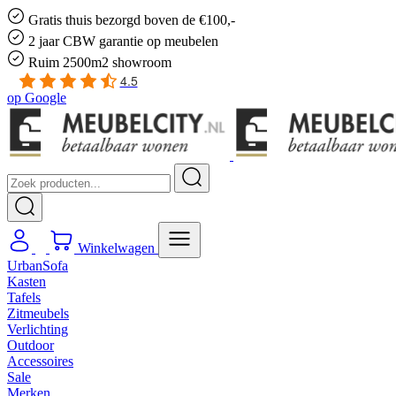
Gratis
thuis bezorgd boven de €100,-
2 jaar CBW
garantie
op meubelen
Ruim
2500m2 showroom
4.5
op
Google
Winkelwagen
UrbanSofa
Kasten
Tafels
Zitmeubels
Verlichting
Outdoor
Accessoires
Sale
Merken