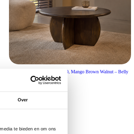
Nijwie MySons Salontafel Ø80, Mango Brown Walnut – Belly
Table Collection
€
199,00
Over
 media te bieden en om ons