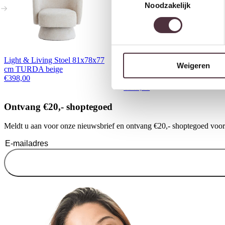
Noodzakelijk
Light & Living Stoel 81x78x77
Light & Living Eetkamerstoel
Weigeren
cm TURDA beige
58x58x78 cm RADAJA
€
398,00
taupe+zwart
€
149,80
Ontvang €20,- shoptegoed
Meldt u aan voor onze nieuwsbrief en ontvang €20,- shoptegoed voor u