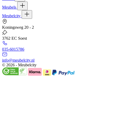
Meubels
Meubelcity
Koningsweg 20 - 2
3762 EC Soest
035-6015786
info@meubelcity.nl
© 2026 - Meubelcity
Gratis shoptegoed ontvangen?
Schrijf u hier in voor onze nieuwsbrief en ontvang €20,- shoptegoed o
E-mailadres