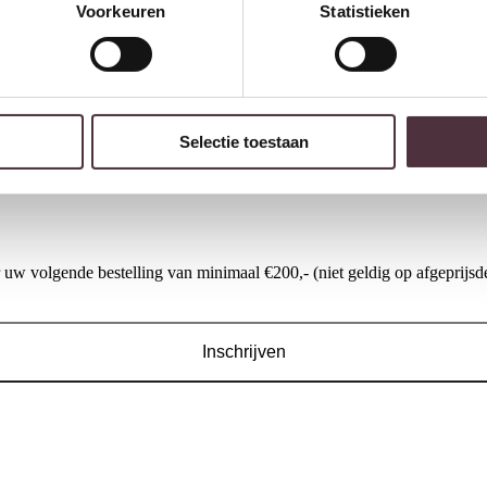
Voorkeuren
Statistieken
Gratis
thuis bezorgd boven 
2 jaar CBW
garantie
op me
Ruim
2500m2 showroom
SEVN fauteuil Dea met arm
UrbanSofa Bankstel Boaz
Selectie toestaan
€
765,00
€
1.195,00
w volgende bestelling van minimaal €200,- (niet geldig op afgeprijsde
Inschrijven