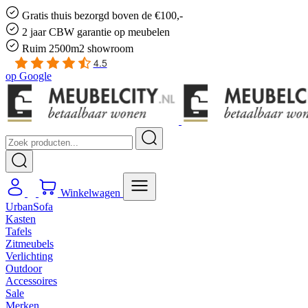
Gratis
thuis bezorgd boven de €100,-
2 jaar CBW
garantie
op meubelen
Ruim
2500m2 showroom
4.5
op
Google
Winkelwagen
UrbanSofa
Kasten
Tafels
Zitmeubels
Verlichting
Outdoor
Accessoires
Sale
Merken