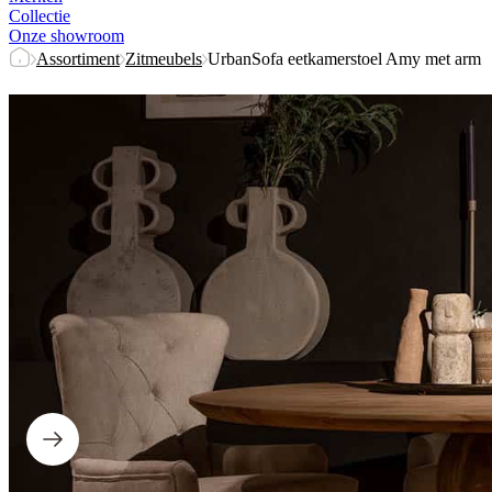
Collectie
Onze showroom
Assortiment
Zitmeubels
UrbanSofa eetkamerstoel Amy met arm