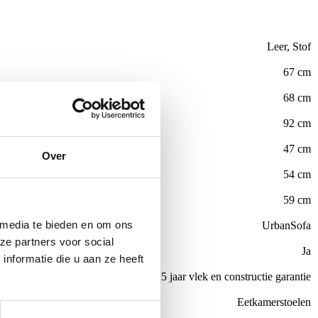
Leer, Stof
67 cm
68 cm
92 cm
47 cm
Over
54 cm
59 cm
 media te bieden en om ons
UrbanSofa
ze partners voor social
Ja
nformatie die u aan ze heeft
el
All in house Just enjoy 5 jaar vlek en constructie garantie
Eetkamerstoelen