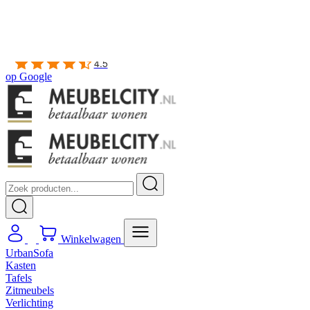
Gratis
thuis bezorgd boven de €100,-
2 jaar CBW
garantie
op meubelen
Ruim
2500m2 showroom
4.5
op
Google
Winkelwagen
UrbanSofa
Kasten
Tafels
Zitmeubels
Verlichting