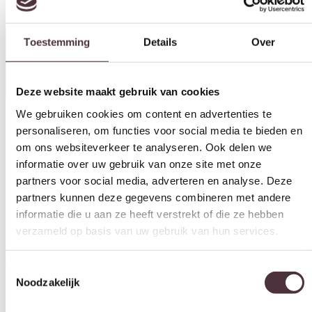
Deze website maakt gebruik van cookies
Specificaties
We gebruiken cookies om content en advertenties te
personaliseren, om functies voor social media te bieden en
om ons websiteverkeer te analyseren. Ook delen we
informatie over uw gebruik van onze site met onze
Categorie
partners voor social media, adverteren en analyse. Deze
Eetkamerstoelen
partners kunnen deze gegevens combineren met andere
informatie die u aan ze heeft verstrekt of die ze hebben
Merk
verzameld op basis van uw gebruik van hun services.
Zijlstra
Toestemmingsselectie
Gratis
thuis bezorgd boven de €100,-
Noodzakelijk
2 jaar CBW
garantie
op meubelen
Ruim
2500m2 showroom
Voorkeuren
Interessant voor jou
Statistieken