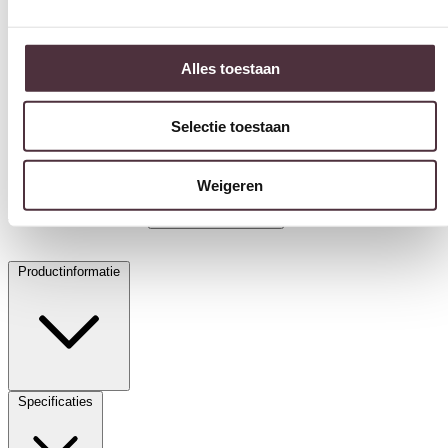
Alles toestaan
Selectie toestaan
Starfurn Eetkamerstoel Jesse | Beige
€
169,00
Weigeren
In winkelwagen
Productinformatie
Specificaties