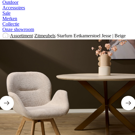
Outdoor
Accessoires
Sale
Merken
Collectie
Onze showroom
Assortiment
Zitmeubels
Starfurn Eetkamerstoel Jesse | Beige