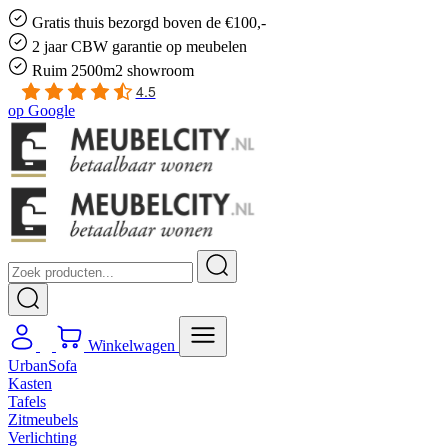
Gratis
thuis bezorgd boven de €100,-
2 jaar CBW
garantie
op meubelen
Ruim
2500m2 showroom
4.5
op
Google
Winkelwagen
UrbanSofa
Kasten
Tafels
Zitmeubels
Verlichting