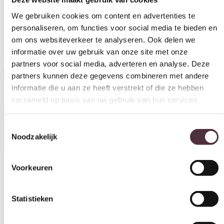
We gebruiken cookies om content en advertenties te
personaliseren, om functies voor social media te bieden en
om ons websiteverkeer te analyseren. Ook delen we
informatie over uw gebruik van onze site met onze
Richmond interiors eetkamerstoel Madeline draaibaar met arm
mocca
partners voor social media, adverteren en analyse. Deze
partners kunnen deze gegevens combineren met andere
€
389,00
informatie die u aan ze heeft verstrekt of die ze hebben
In winkelwagen
verzameld op basis van uw gebruik van hun services.
Specificaties
Toestemmingsselectie
Noodzakelijk
Voorkeuren
Materiaal
Metaal, Stof
Statistieken
Kleur
Mocca
Marketing
Breedte (cm)