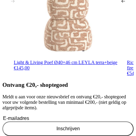
Light & Living Poef Ø40×46 cm LEYLA terra+beige
Rich
€
145,00
fire 
€
54
Ontvang €20,- shoptegoed
Meldt u aan voor onze nieuwsbrief en ontvang €20,- shoptegoed
voor uw volgende bestelling van minimaal €200,- (niet geldig op
afgeprijsde items).
Inschrijven