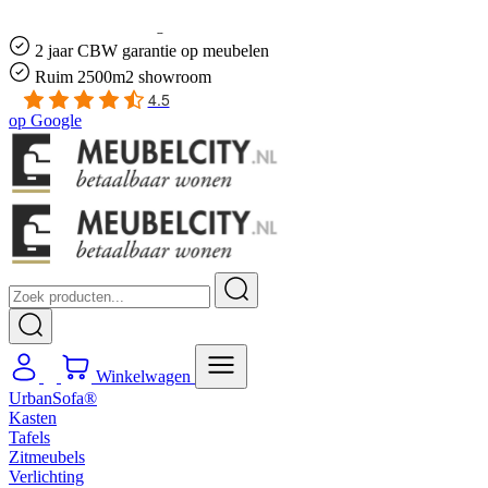
Gratis
thuis bezorgd boven de €100,-
2 jaar CBW
garantie
op meubelen
Ruim
2500m2 showroom
4.5
op
Google
Winkelwagen
UrbanSofa®
Kasten
Tafels
Zitmeubels
Verlichting