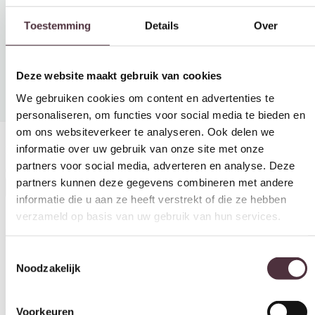
We gebruiken cookies om content en advertenties te
personaliseren, om functies voor social media te bieden en
om ons websiteverkeer te analyseren. Ook delen we
informatie over uw gebruik van onze site met onze
partners voor social media, adverteren en analyse. Deze
partners kunnen deze gegevens combineren met andere
informatie die u aan ze heeft verstrekt of die ze hebben
verzameld op basis van uw gebruik van hun services.
Eetkamerbank Toulouse 160 cm Stof Belize Sand
€
757,50
Toestemmingsselectie
Noodzakelijk
In winkelwagen
Interessant voor jou
Voorkeuren
Statistieken
Ontvang €20,- shoptegoed
Meldt u aan voor onze nieuwsbrief en ontvang €20,- shoptegoed