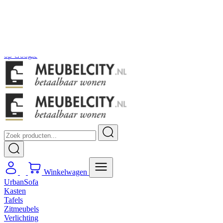
Gratis
thuis bezorgd boven de €100,-
2 jaar CBW
garantie
op meubelen
Ruim
2500m2 showroom
4.5
op
Google
Winkelwagen
UrbanSofa
Kasten
Tafels
Zitmeubels
Verlichting