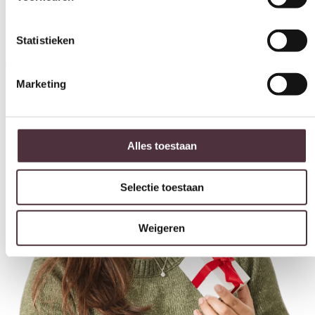
Marketing
voor uw volgende bestelling van minimaal €200,- (niet geldig op
afgeprijsde items).
Inschrijven
Alles toestaan
Selectie toestaan
Weigeren