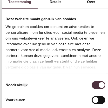
Deze website maakt gebruik van cookies
We gebruiken cookies om content en advertenties te
personaliseren, om functies voor social media te bieden en
om ons websiteverkeer te analyseren. Ook delen we
informatie over uw gebruik van onze site met onze
partners voor social media, adverteren en analyse. Deze
partners kunnen deze gegevens combineren met andere
informatie die u aan ze heeft verstrekt of die ze hebben
Starfurn Slider Naturel Mangohout 48 cm
verzameld op basis van uw gebruik van hun services.
€
99,00
Toestemmingsselectie
In winkelwagen
Noodzakelijk
Productinformatie
Voorkeuren
Statistieken