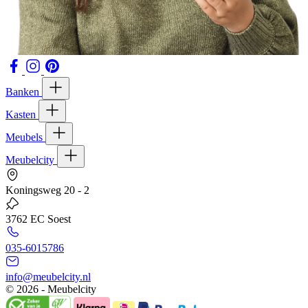
Banken
Kasten
Meubels
Meubelcity
Koningsweg 20 - 2
3762 EC Soest
035-6015786
info@meubelcity.nl
© 2026 - Meubelcity