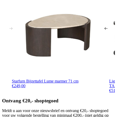
Starfurn Bijzettafel Lume marmer 71 cm
Ligh
€
249,00
TALC
€
51
Ontvang €20,- shoptegoed
Meldt u aan voor onze nieuwsbrief en ontvang €20,- shoptegoed
voor uw volgende bestelling van minimaal €200,- (niet geldig op