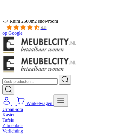
Gratis
thuis bezorgd boven de €100,-
2 jaar CBW
garantie
op meubelen
Ruim
2500m2 showroom
4.5
op
Google
Winkelwagen
UrbanSofa
Kasten
Tafels
Zitmeubels
Verlichting