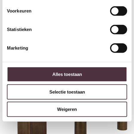
Voorkeuren
Statistieken
Marketing
Richmond Interiors Console
Richmond Interiors Console
Sunny burgundy
Whisker gold
€
660,00
€
768,00
Alles toestaan
Selectie toestaan
Weigeren