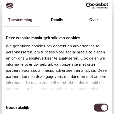
Richmond Interiors Console
Richmond Interiors Console
Ashford dark brown
Dulce grey
€
920,00
€
1.754,00
Toestemming
Details
Over
Deze website maakt gebruik van cookies
We gebruiken cookies om content en advertenties te
personaliseren, om functies voor social media te bieden
en om ons websiteverkeer te analyseren. Ook delen we
informatie over uw gebruik van onze site met onze
partners voor social media, adverteren en analyse. Deze
partners kunnen deze gegevens combineren met andere
informatie die u aan ze heeft verstrekt of die ze hebben
Richmond Interiors Console
Richmond Interiors Console
verzameld op basis van uw gebruik van hun services.
Sanchis brass antique
Locarno brushed gold
€
1.676,00
€
1.321,00
Toestemmingsselectie
Noodzakelijk