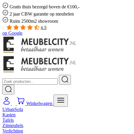
Gratis
thuis bezorgd boven de €100,-
2 jaar CBW
garantie
op meubelen
Ruim
2500m2 showroom
4.5
op
Google
Winkelwagen
UrbanSofa
Kasten
Tafels
Zitmeubels
Verlichting