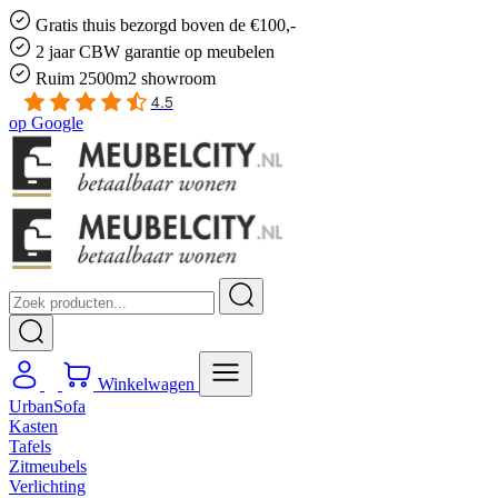
Gratis
thuis bezorgd boven de €100,-
2 jaar CBW
garantie
op meubelen
Ruim
2500m2 showroom
4.5
op
Google
Winkelwagen
UrbanSofa
Kasten
Tafels
Zitmeubels
Verlichting