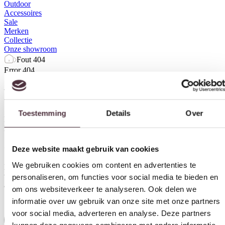
Outdoor
Accessoires
Sale
Merken
Collectie
Onze showroom
Fout 404
Error 404
Pagina niet gevonden...
Toestemming
Details
Over
De pagina die u zocht, is mogelijk verwijderd of bestaat niet meer.
Heb je het idee dat dit niet klopt? Neem
contact
op met ons.
Ontvang €20,- shoptegoed
Deze website maakt gebruik van cookies
We gebruiken cookies om content en advertenties te
Meldt u aan voor onze nieuwsbrief en ontvang €20,- shoptegoed
voor uw volgende bestelling van minimaal €200,- (niet geldig op
personaliseren, om functies voor social media te bieden en
afgeprijsde items).
om ons websiteverkeer te analyseren. Ook delen we
informatie over uw gebruik van onze site met onze partners
voor social media, adverteren en analyse. Deze partners
Inschrijven
kunnen deze gegevens combineren met andere informatie