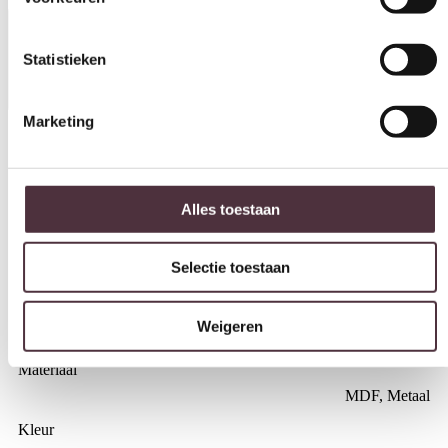
Statistieken
Specificaties
Marketing
Vorm
Rond
Alles toestaan
Breedte (cm)
54 cm
Selectie toestaan
Diepte (cm)
54 cm
Weigeren
Hoogte (cm)
34 cm, 41 cm, 47 cm
Materiaal
MDF, Metaal
Kleur