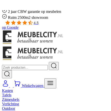
Gratis
thuis bezorgd boven de €100,-
2 jaar CBW
garantie
op meubelen
Ruim
2500m2 showroom
4.5
op
Google
Winkelwagen
Kasten
Tafels
Zitmeubels
Verlichting
Outdoor