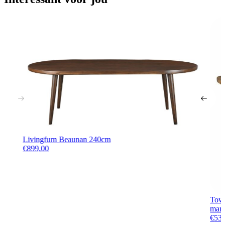
Livingfurn Beaunan 240cm
€
899,00
Towe
man
€
53