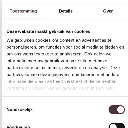
Deze website maakt gebruik van cookies
We gebruiken cookies om content en advertenties te
personaliseren, om functies voor social media te bieden en
om ons websiteverkeer te analyseren. Ook delen we
informatie over uw gebruik van onze site met onze
partners voor social media, adverteren en analyse. Deze
partners kunnen deze gegevens combineren met andere
informatie die u aan ze heeft verstrekt of die ze hebben
verzameld op basis van uw gebruik van hun services.
Toestemmingsselectie
Noodzakelijk
Richmond Interiors salontafel Luton set van 3 metaal
€
416,00
Voorkeuren
In winkelwagen