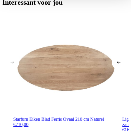
Interessant voor jou
Starfurn Eiken Blad Ferris Ovaal 210 cm Naturel
Ligh
€
710,00
zand
€
16