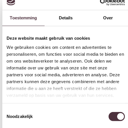
Specificaties
Deze website maakt gebruik van cookies
We gebruiken cookies om content en advertenties te
personaliseren, om functies voor social media te bieden en
Vorm
om ons websiteverkeer te analyseren. Ook delen we
Rond
informatie over uw gebruik van onze site met onze
partners voor social media, adverteren en analyse. Deze
Kleur
partners kunnen deze gegevens combineren met andere
Naturel
informatie die u aan ze heeft verstrekt of die ze hebben
Materiaal
verzameld op basis van uw gebruik van hun services.
Mangohout
Breedte (cm)
Toestemmingsselectie
Noodzakelijk
130 cm
Diepte (cm)
130 cm
Voorkeuren
Hoogte (cm)