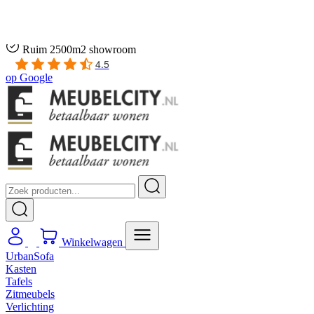
Gratis
thuis bezorgd boven de €100,-
2 jaar CBW
garantie
op meubelen
Ruim
2500m2 showroom
4.5
op
Google
Winkelwagen
UrbanSofa
Kasten
Tafels
Zitmeubels
Verlichting