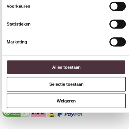
76 cm
Statistieken
Merk
Starfurn
Marketing
Gemonteerd geleverd
Nee (handgrepen en/of poten nog monteren)
Alles toestaan
Geadviseerd onderhoudsmiddel
Matt Polish Care Kit
Selectie toestaan
Categorie
Eettafels
Weigeren
Gratis
thuis bezorgd boven de €100,-
2 jaar CBW
garantie
op meubelen
Ruim
2500m2 showroom