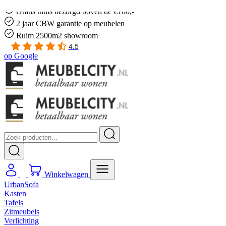
Gratis
thuis bezorgd boven de €100,-
2 jaar CBW
garantie
op meubelen
Ruim
2500m2 showroom
4.5
op
Google
Winkelwagen
UrbanSofa
Kasten
Tafels
Zitmeubels
Verlichting