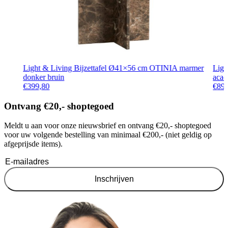
Light & Living Bijzettafel Ø41×56 cm OTINIA marmer
Lig
donker bruin
acac
€
399,80
€
89
Ontvang €20,- shoptegoed
Meldt u aan voor onze nieuwsbrief en ontvang €20,- shoptegoed
voor uw volgende bestelling van minimaal €200,- (niet geldig op
afgeprijsde items).
Inschrijven