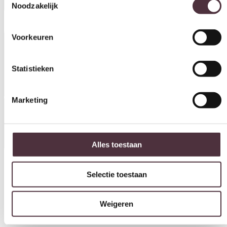
In winkelwagen
Voorkeuren
Productinformatie
Statistieken
Marketing
Specificaties
Alles toestaan
Vorm
Selectie toestaan
Deens ovaal
Breedte (cm)
Weigeren
200 cm
Diepte (cm)