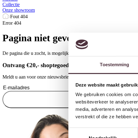
Collectie
Onze showroom
Fout 404
Error 404
Pagina niet gevonden...
De pagina die u zocht, is mogelijk verwijderd of bestaat niet meer. He
Ontvang €20,- shoptegoed
Toestemming
Meldt u aan voor onze nieuwsbrief en ontvang €20,- shoptegoed voor u
Deze website maakt gebruik
We gebruiken cookies om cont
websiteverkeer te analyseren
media, adverteren en analys
verstrekt of die ze hebben v
Toestemmingsselectie