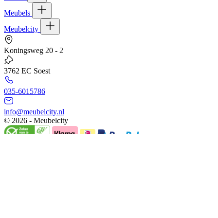
Meubels
Meubelcity
Koningsweg 20 - 2
3762 EC Soest
035-6015786
info@meubelcity.nl
© 2026 - Meubelcity
Gratis shoptegoed ontvangen?
Schrijf u hier in voor onze nieuwsbrief en ontvang €20,- shoptegoed o
E-mailadres