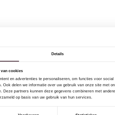
b je het idee dat dit niet klopt? Neem
contact
op met ons.
Details
w volgende bestelling van minimaal €200,- (niet geldig op afgeprijsde
 van cookies
ent en advertenties te personaliseren, om functies voor social
Inschrijven
. Ook delen we informatie over uw gebruik van onze site met on
e. Deze partners kunnen deze gegevens combineren met andere i
erzameld op basis van uw gebruik van hun services.