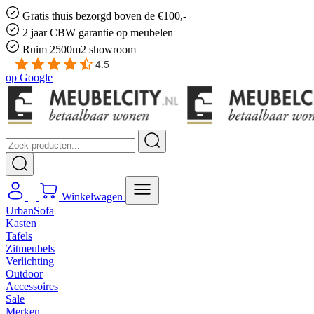
Gratis
thuis bezorgd boven de €100,-
2 jaar CBW
garantie
op meubelen
Ruim
2500m2 showroom
4.5
op
Google
Winkelwagen
UrbanSofa
Kasten
Tafels
Zitmeubels
Verlichting
Outdoor
Accessoires
Sale
Merken