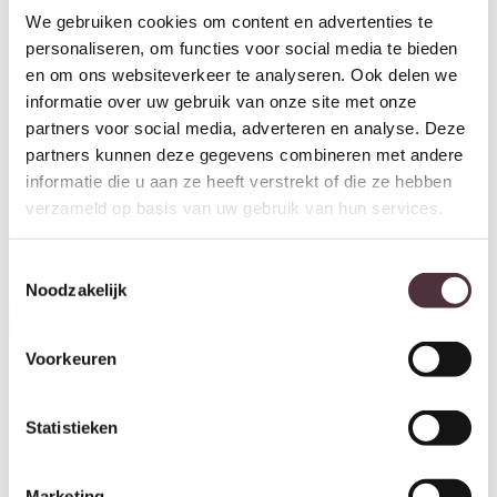
We gebruiken cookies om content en advertenties te
personaliseren, om functies voor social media te bieden
en om ons websiteverkeer te analyseren. Ook delen we
informatie over uw gebruik van onze site met onze
partners voor social media, adverteren en analyse. Deze
partners kunnen deze gegevens combineren met andere
informatie die u aan ze heeft verstrekt of die ze hebben
verzameld op basis van uw gebruik van hun services.
Toestemmingsselectie
Starfurn Bijzettafel Lume
By-Boo Coffeetable Squand
Noodzakelijk
marmer 71 cm
large – beige
€
249,00
€
329,00
Voorkeuren
Statistieken
Marketing