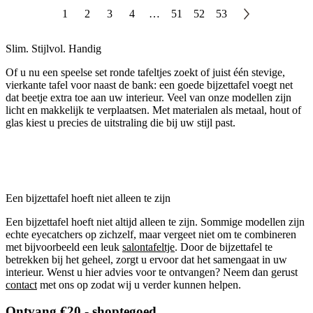
1
2
3
4
…
51
52
53
Slim. Stijlvol. Handig
Of u nu een speelse set ronde tafeltjes zoekt of juist één stevige,
vierkante tafel voor naast de bank: een goede bijzettafel voegt net
dat beetje extra toe aan uw interieur. Veel van onze modellen zijn
licht en makkelijk te verplaatsen. Met materialen als metaal, hout of
glas kiest u precies de uitstraling die bij uw stijl past.
Een bijzettafel hoeft niet alleen te zijn
Een bijzettafel hoeft niet altijd alleen te zijn. Sommige modellen zijn
echte eyecatchers op zichzelf, maar vergeet niet om te combineren
met bijvoorbeeld een leuk
salontafeltje
. Door de bijzettafel te
betrekken bij het geheel, zorgt u ervoor dat het samengaat in uw
interieur. Wenst u hier advies voor te ontvangen? Neem dan gerust
contact
met ons op zodat wij u verder kunnen helpen.
Ontvang €20,- shoptegoed