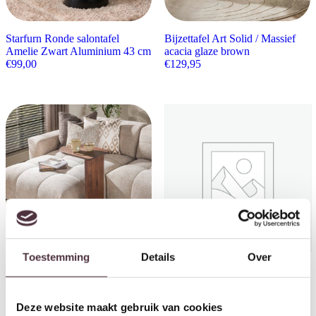
Starfurn Ronde salontafel
Bijzettafel Art Solid / Massief
Amelie Zwart Aluminium 43 cm
acacia glaze brown
€
99,00
€
129,95
Toestemming
Details
Over
Overzettafel Mova
Tower Living Bologna – End
€
129,95
table 60×60 – KD Square leg
€
249,00
Deze website maakt gebruik van cookies