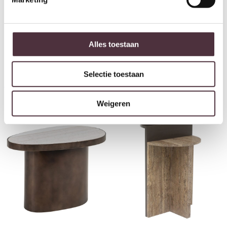
Alles toestaan
Richmond Interiors Bijzettafel
Richmond Interiors Bijzettafel
Selectie toestaan
Barwick brass antique
Foley brass antique
€
285,00
€
166,00
Weigeren