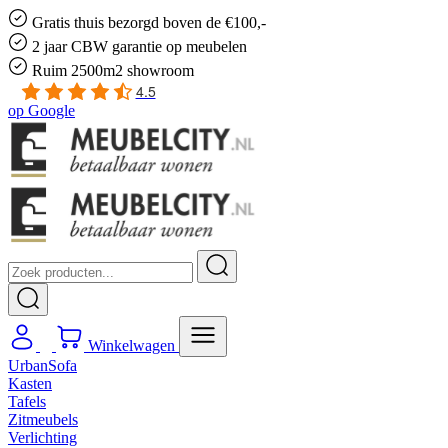
Gratis
thuis bezorgd boven de €100,-
2 jaar CBW
garantie
op meubelen
Ruim
2500m2 showroom
4.5
op
Google
Winkelwagen
UrbanSofa
Kasten
Tafels
Zitmeubels
Verlichting