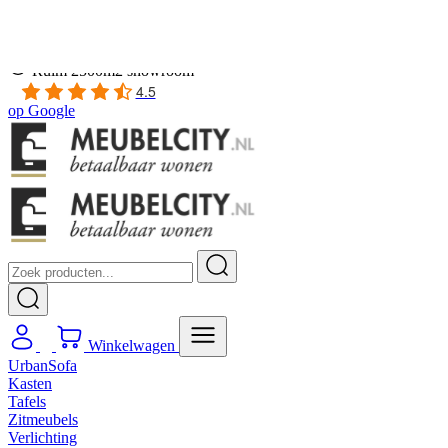
Gratis
thuis bezorgd boven de €100,-
2 jaar CBW
garantie
op meubelen
Ruim
2500m2 showroom
4.5
op
Google
Winkelwagen
UrbanSofa
Kasten
Tafels
Zitmeubels
Verlichting