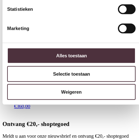
Marketing
Alles toestaan
Selectie toestaan
Weigeren
Rich
€
2.6
Richmond Interiors Bijzettafel Cleo gold (Set of 2)
€
360,00
Ontvang €20,- shoptegoed
Meldt u aan voor onze nieuwsbrief en ontvang €20,- shoptegoed