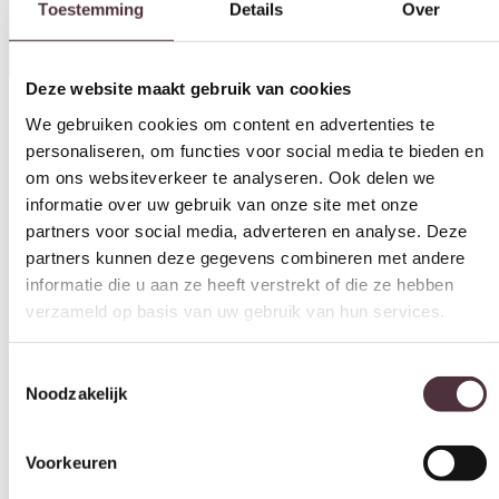
Deze website maakt gebruik van cookies
We gebruiken cookies om content en advertenties te
personaliseren, om functies voor social media te bieden en
om ons websiteverkeer te analyseren. Ook delen we
Categorie
informatie over uw gebruik van onze site met onze
Bijzettafels
partners voor social media, adverteren en analyse. Deze
Merk
partners kunnen deze gegevens combineren met andere
Zijlstra
informatie die u aan ze heeft verstrekt of die ze hebben
verzameld op basis van uw gebruik van hun services.
Gratis
thuis bezorgd boven de €100,-
2 jaar CBW
garantie
op meubelen
Toestemmingsselectie
Noodzakelijk
Ruim
2500m2 showroom
Voorkeuren
Interessant voor jou
Statistieken