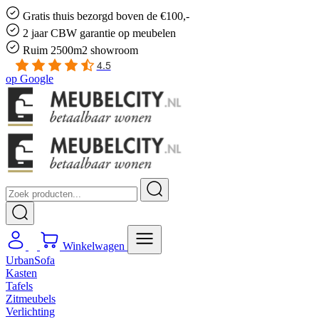
Gratis
thuis bezorgd boven de €100,-
2 jaar CBW
garantie
op meubelen
Ruim
2500m2 showroom
4.5
op
Google
Winkelwagen
UrbanSofa
Kasten
Tafels
Zitmeubels
Verlichting