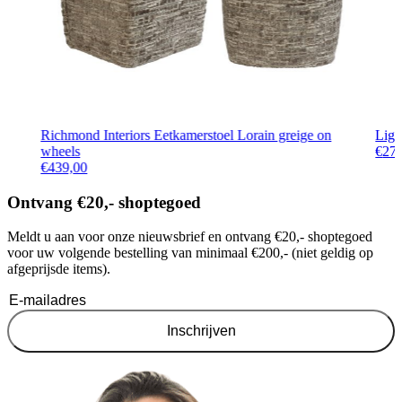
Richmond Interiors Eetkamerstoel Lorain greige on
Ligh
wheels
€
27
€
439,00
Ontvang €20,- shoptegoed
Meldt u aan voor onze nieuwsbrief en ontvang €20,- shoptegoed
voor uw volgende bestelling van minimaal €200,- (niet geldig op
afgeprijsde items).
Inschrijven