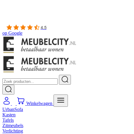
Gratis
thuis bezorgd boven de €100,-
2 jaar CBW
garantie
op meubelen
Ruim
2500m2 showroom
4.5
op
Google
Winkelwagen
UrbanSofa
Kasten
Tafels
Zitmeubels
Verlichting