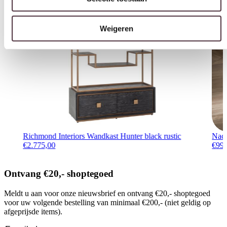
Richmond Interiors Wandkast Hunter black rustic
Nach
€
2.775,00
€
99
Ontvang €20,- shoptegoed
Meldt u aan voor onze nieuwsbrief en ontvang €20,- shoptegoed
voor uw volgende bestelling van minimaal €200,- (niet geldig op
afgeprijsde items).