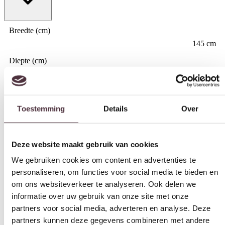
Breedte (cm)
145 cm
Diepte (cm)
Toestemming
Details
Over
50 cm
Hoogte (cm)
54 cm
Deze website maakt gebruik van cookies
We gebruiken cookies om content en advertenties te
Materiaal
personaliseren, om functies voor social media te bieden en
Grenenhout
om ons websiteverkeer te analyseren. Ook delen we
Kleur
informatie over uw gebruik van onze site met onze
wit
partners voor social media, adverteren en analyse. Deze
partners kunnen deze gegevens combineren met andere
Merk
informatie die u aan ze heeft verstrekt of die ze hebben
Tower Living
verzameld op basis van uw gebruik van hun services.
Gemonteerd geleverd
Ja