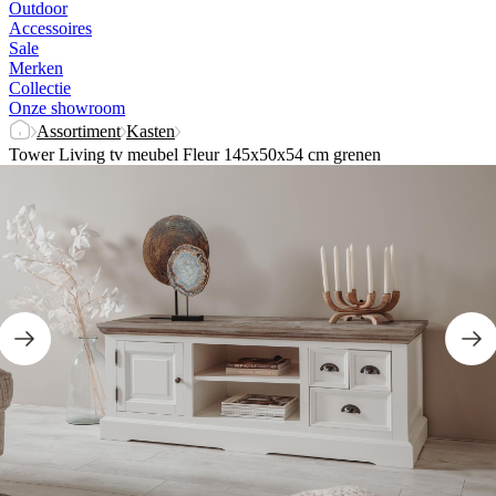
Outdoor
Accessoires
Sale
Merken
Collectie
Onze showroom
Assortiment
Kasten
Tower Living tv meubel Fleur 145x50x54 cm grenen