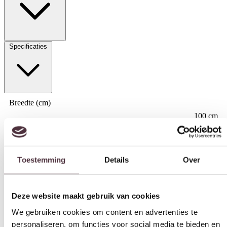
Specificaties
Breedte (cm)
100 cm
Toestemming
Details
Over
Diepte (cm)
40 cm
Deze website maakt gebruik van cookies
Hoogte (cm)
We gebruiken cookies om content en advertenties te
128 cm
personaliseren, om functies voor social media te bieden en
Materiaal
om ons websiteverkeer te analyseren. Ook delen we
Grenenhout
informatie over uw gebruik van onze site met onze
partners voor social media, adverteren en analyse. Deze
Kleur