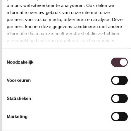
partners kunnen deze gegevens combineren met andere
wit
informatie die u aan ze heeft verstrekt of die ze hebben
Merk
verzameld op basis van uw gebruik van hun services.
Tower Living
Legplanken achter de deuren
Toestemmingsselectie
Noodzakelijk
Ja
Gemonteerd geleverd
Voorkeuren
Ja
Geadviseerd onderhoudsmiddel
Matt Polish Care Kit
Statistieken
Categorie
Spekkasten
Marketing
Gratis
thuis bezorgd boven de €100,-
2 jaar CBW
garantie
op meubelen
Alles toestaan
Ruim
2500m2 showroom