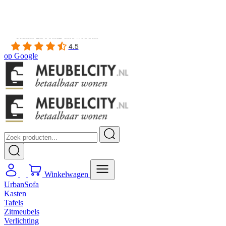
Gratis
thuis bezorgd boven de €100,-
2 jaar CBW
garantie
op meubelen
Ruim
2500m2 showroom
4.5
op
Google
Winkelwagen
UrbanSofa
Kasten
Tafels
Zitmeubels
Verlichting